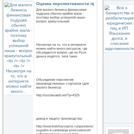
Оценка перспективности производственных 
Для малого бизнеса финансовая
подушка обычно крайне мала -
поэтому выбор успешной ниши -
вопрос краеугольный.
Несмотря на то, что в интернете
можно найти много ресурсов, где
обсуждается вопрос где на Руси
деньги водятся, типа таких
Обсуждение перспектив
производственных стартапов (для
малого бизнеса)
http://sozdavateli.net/?p=4325
довод в защиту производства
http://www.bolshoyvopros.ru/questions/1297745-
vygodno-li-zanimatsja-proizvodstvom-