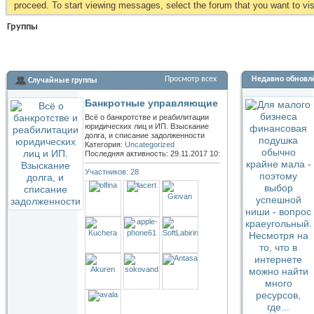
proceed. To start viewing messages, select the forum that you want to visi
Группы
Просмотр всех
Недавно обновл
Случайные группы
Банкротные управляющие
Всё о банкротстве и реабилитации
юридических лиц и ИП. Взыскание
долга, и списание задолженности
Категория:
Uncategorized
Последняя активность: 29.11.2017
10:19
Участников: 28