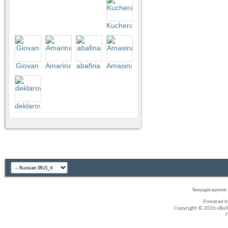
Kuchera
Giovan
Amarina
abafina
Amasina
deklarov
Текущее время
Powered 
Copyright © 2026 vBullet