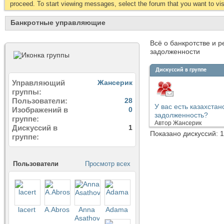
proceed. To start viewing messages, select the forum that you want to visi
Банкротные управляющие
Всё о банкротстве и 
задолженности
Дискуссий в группе
Управляющий
Жансерик
группы
Пользователи
28
У вас есть казахста
Изображений в
0
задолженность?
группе
Автор
Жансерик
Дискуссий в
1
Показано дискуссий: 1
группе
Пользователи
Просмотр всех
lacert
A.Abrosimov
Anna
Аdama
Asathova