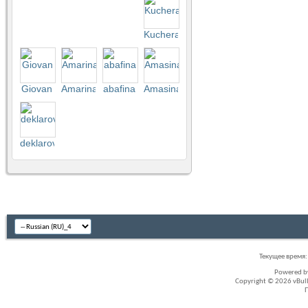
Kuchera
Giovan
Amarina
abafina
Amasina
deklarov
Текущее время
Powered 
Copyright © 2026 vBullet