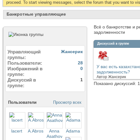
proceed. To start viewing messages, select the forum that you want to visi
Банкротные управляющие
Всё о банкротстве и 
задолженности
Дискуссий в группе
Управляющий
Жансерик
группы
Пользователи
28
У вас есть казахста
Изображений в
0
задолженность?
группе
Автор
Жансерик
Дискуссий в
1
Показано дискуссий: 1
группе
Пользователи
Просмотр всех
lacert
A.Abrosimov
Anna
Аdama
Asathova