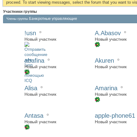
proceed. To start viewing messages, select the forum that you want to visi
Участники группы
Банкротные управляющие
Члены группы
!usn
A.Abasov
Новый участник
Новый участник
abafina
Akuren
Новый участник
Новый участник
Alisa
Amarina
Новый участник
Новый участник
Antasa
apple-phone61
Новый участник
Новый участник