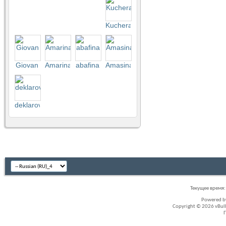
Kuchera
Giovan
Amarina
abafina
Amasina
deklarov
Текущее время
Powered 
Copyright © 2026 vBullet