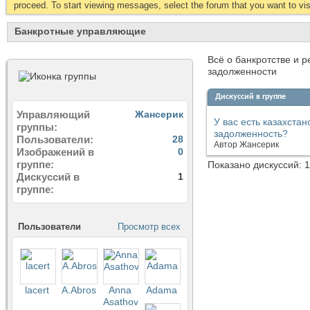
proceed. To start viewing messages, select the forum that you want to visi
Банкротные управляющие
Всё о банкротстве и 
задолженности
Дискуссий в группе
Управляющий
Жансерик
У вас есть казахста
группы
задолженность?
Пользователи
28
Автор
Жансерик
Изображений в
0
группе
Показано дискуссий: 1
Дискуссий в
1
группе
Пользователи
Просмотр всех
lacert
A.Abrosimov
Anna
Аdama
Asathova