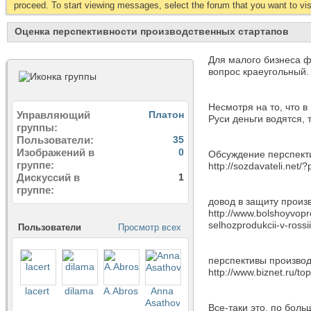
proceed. To start viewing messages, select the forum that you want to visi
Оценка перспективности производственных стартапов
Для малого бизнеса ф
вопрос краеугольный.
Несмотря на то, что в
Управляющий
Платон
Руси деньги водятся, 
группы
Пользователи
35
Изображений в
0
Обсуждение перспекти
группе
http://sozdavateli.net/
Дискуссий в
1
группе
довод в защиту произ
http://www.bolshoyvopr
selhozprodukcii-v-rossi
Пользователи
Просмотр всех
перспективы производ
http://www.biznet.ru/to
lacert
dilama
A.Abrosimov
Anna
Asathova
Все-таки это, по бол