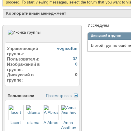
proceed. To start viewing messages, select the forum that you want to visi
Корпоративный менеджмент
Исследуем
Дискуссий в группе
В этой группе ещё н
Управляющий
vogisuftin
группы
Пользователи
32
Изображений в
0
группе
Дискуссий в
0
группе
Пользователи
Просмотр всех
lacert
dilama
A.Abrosimov
Anna
Asathova