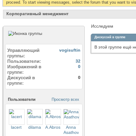
proceed. To start viewing messages, select the forum that you want to visi
Корпоративный менеджмент
Исследуем
Дискуссий в группе
В этой группе ещё н
Управляющий
vogisuftin
группы
Пользователи
32
Изображений в
0
группе
Дискуссий в
0
группе
Пользователи
Просмотр всех
lacert
dilama
A.Abrosimov
Anna
Asathova