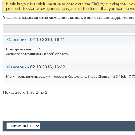
If this is your first visit, be sure to check out the
FAQ
by clicking the lin
proceed. To start viewing messages, select the forum that you want to visi
У вас есть казахстанские компании, которые не погашают задолженно
Жансерик
- 02.10.2016,
16:41
Есть представитель?
Желаете сотрудничать в этой области
Жансерик
- 02.10.2016,
16:42
Могу представлять ваши интересы в Казахстане. Skype Zhanserik63 Mob +7 
Показано с 1 по 2 из 2