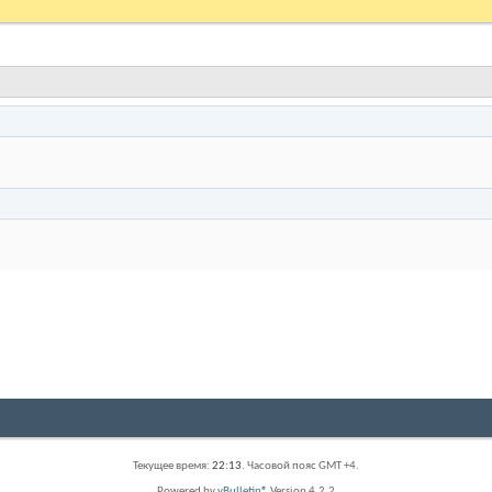
Текущее время:
22:13
. Часовой пояс GMT +4.
Powered by
vBulletin®
Version 4.2.2