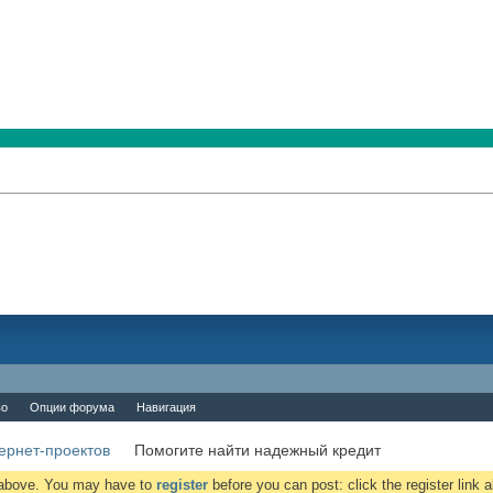
во
Опции форума
Навигация
ернет-проектов
Помогите найти надежный кредит
k above. You may have to
register
before you can post: click the register link