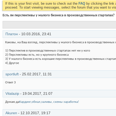
If this is your first visit, be sure to check out the
FAQ
by clicking the lin
proceed. To start viewing messages, select the forum that you want to visi
Есть ли перспективы у малого бизнеса в производственных стартапах?
Платон
- 10.03.2016,
23:41
Каковы, на Ваш взгляд, перспективы у малого бизнеса в производственных 
1) Перспектив в производственных стартапах нет ни у кого
2) Перспективы есть, но у крупного бизнеса
3) У малого бизнеса есть хорошие перспективы в производственных старта
4) Другое
sportluft
- 25.02.2017,
11:31
Ответ 3
Vitalazip
- 19.04.2017,
21:07
Думаю да
Кардинг,обнал,заливы, схемы заработка!
Akuren
- 12.10.2017,
19:17