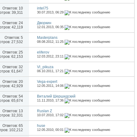
Ответов:
10
intel75
тров: 39,311
30.07.2013,
06:29
Ответов:
24
Дворкин
тров: 42,119
12.01.2013,
06:35
Ответов:
5
Masterplans
тров: 27,532
08.08.2012,
11:25
Ответов:
25
eliferov
тров: 62,153
12.03.2012,
23:11
Ответов:
32
Vl_pikuza
тров: 61,647
06.10.2011,
17:21
Ответов:
20
Vega-expert
тров: 42,929
12.05.2011,
14:06
Ответов:
54
Виталий Шершидский
тров: 65,674
11.11.2010,
17:36
Ответов:
13
Ruslan Z
тров: 32,331
10.07.2010,
17:02
Ответов:
65
huse
ров: 102,212
12.05.2010,
00:01