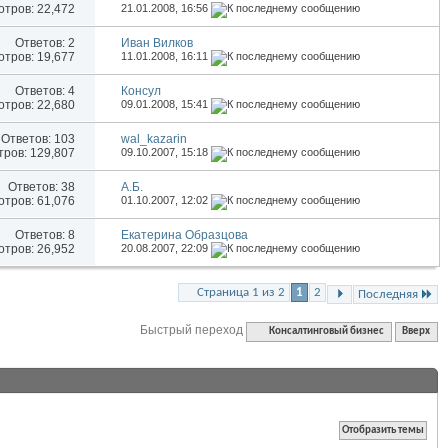
тров: 22,472
21.01.2008,
16:56
Ответов:
2
Иван Вилков
тров: 19,677
11.01.2008,
16:11
Ответов:
4
Консул
тров: 22,680
09.01.2008,
15:41
Ответов:
103
wal_kazarin
ров: 129,807
09.10.2007,
15:18
Ответов:
38
А.Б.
тров: 61,076
01.10.2007,
12:02
Ответов:
8
Екатерина Образцова
тров: 26,952
20.08.2007,
22:09
Страница 1 из 2
1
2
Последняя
Быстрый переход
Консалтинговый бизнес
Вверх