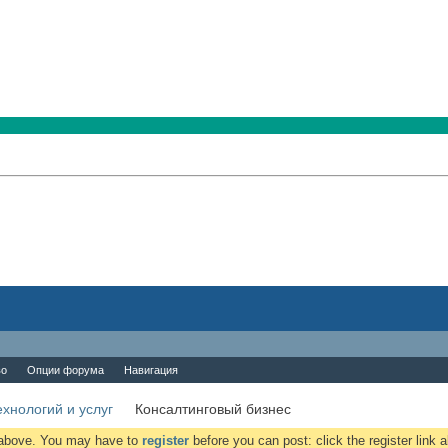
во
Опции форума
Навигация
хнологий и услуг
Консалтинговый бизнес
k above. You may have to
register
before you can post: click the register link