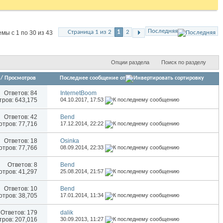
Последняя
Страница 1 из 2
1
2
мы с 1 по 30 из 43
Опции раздела
Поиск по разделу
/
Просмотров
Последнее сообщение от
Ответов:
84
InternetBoom
ров: 643,175
04.10.2017,
17:53
Ответов:
42
Bend
тров: 77,716
17.12.2014,
22:22
Ответов:
18
Osinka
тров: 77,766
08.09.2014,
22:33
Ответов:
8
Bend
тров: 41,297
25.08.2014,
21:57
Ответов:
10
Bend
тров: 38,705
17.01.2014,
11:34
Ответов:
179
dalik
ров: 207,016
30.09.2013,
11:27