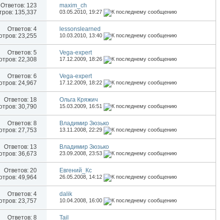
Ответов:
123
maxim_ch
ров: 135,337
03.05.2010,
19:27
Ответов:
4
lessonslearned
тров: 23,255
10.03.2010,
13:40
Ответов:
5
Vega-expert
тров: 22,308
17.12.2009,
18:26
Ответов:
6
Vega-expert
тров: 24,967
17.12.2009,
18:22
Ответов:
18
Ольга Кряжич
тров: 30,790
15.03.2009,
16:51
Ответов:
8
Владимир Зюзько
тров: 27,753
13.11.2008,
22:29
Ответов:
13
Владимир Зюзько
тров: 36,673
23.09.2008,
23:53
Ответов:
20
Евгений_Кс
тров: 49,964
26.05.2008,
14:12
Ответов:
4
dalik
тров: 23,757
10.04.2008,
16:00
Ответов:
8
Tail