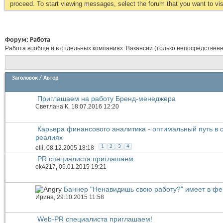
proceed. To start viewing messages, select the forum that you want to visi
Форум:
Работа
Работа вообще и в отдельных компаниях. Вакансии (только непосредственн
Заголовок
/
Автор
Приглашаем на работу Бренд-менеджера
Светлана К
, 18.07.2016 12:20
Карьера финансового аналитика - оптимальный путь в 
реалиях
1
2
3
4
elli
, 08.12.2005 18:18
PR специалиста приглашаем.
ok4217
, 05.01.2015 19:21
Баннер "Ненавидишь свою работу?" имеет в ф
Иринa
, 29.10.2015 11:58
Web-PR специалиста приглашаем!