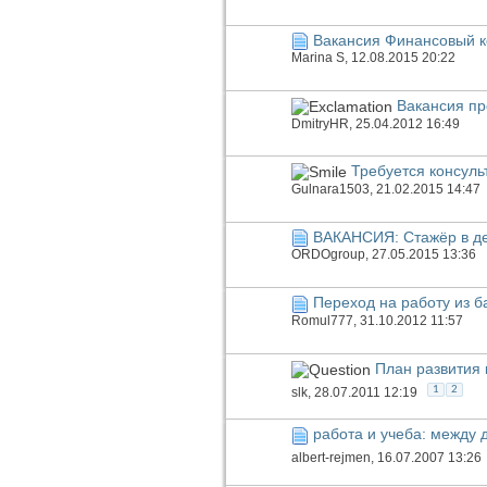
Вакансия Финансовый ко
Marina S
, 12.08.2015 20:22
Вакансия пр
DmitryHR
, 25.04.2012 16:49
Требуется консул
Gulnara1503
, 21.02.2015 14:47
ВАКАНСИЯ: Стажёр в де
ORDOgroup
, 27.05.2015 13:36
Переход на работу из б
Romul777
, 31.10.2012 11:57
План развития 
1
2
slk
, 28.07.2011 12:19
работа и учеба: между 
albert-rejmen
, 16.07.2007 13:26