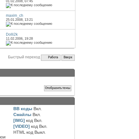
01.02.2008,
07:45
maxim_ch
25.01.2008,
13:21
Dolli2k
11.02.2006,
19:28
Быстрый переход
Работа
Вверх
BB коды
Вкл.
Смайлы
Вкл.
[IMG]
код
Вкл.
[VIDEO]
код
Вкл.
HTML код
Выкл.
вои