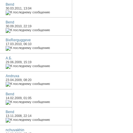
Bend
30.03.2011,
13:04
Bend
30.09.2010,
22:19
BixRerguggeve
17.03.2010,
06:10
А.Б.
29.06.2009,
15:19
Andruxa
23.04.2009,
08:20
Bend
14.02.2009,
01:05
Bend
13.11.2008,
22:14
nchuvakhin