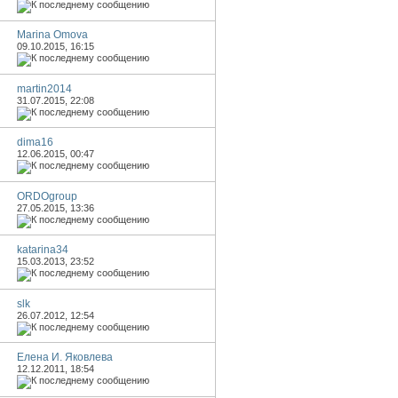
Marina Omova
09.10.2015,
16:15
martin2014
31.07.2015,
22:08
dima16
12.06.2015,
00:47
ORDOgroup
27.05.2015,
13:36
katarina34
15.03.2013,
23:52
slk
26.07.2012,
12:54
Елена И. Яковлева
12.12.2011,
18:54