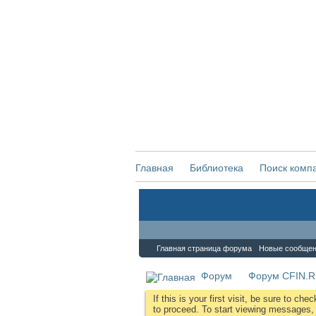
Главная
Библиотека
Поиск комп
Форум
Главная страница форума
Новые сообще
Форум
Форум CFIN.
If this is your first visit, be sure to che
to proceed. To start viewing messages, s