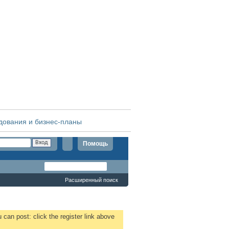
дования и бизнес-планы
Помощь
Расширенный поиск
 can post: click the register link above