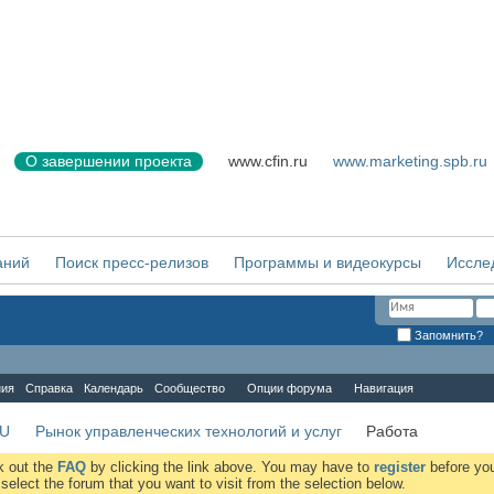
О завершении проекта
www.cfin.ru
www.marketing.spb.ru
аний
Поиск пресс-релизов
Программы и видеокурсы
Иссле
Запомнить?
ния
Справка
Календарь
Сообщество
Опции форума
Навигация
RU
Рынок управленческих технологий и услуг
Работа
ck out the
FAQ
by clicking the link above. You may have to
register
before you
elect the forum that you want to visit from the selection below.