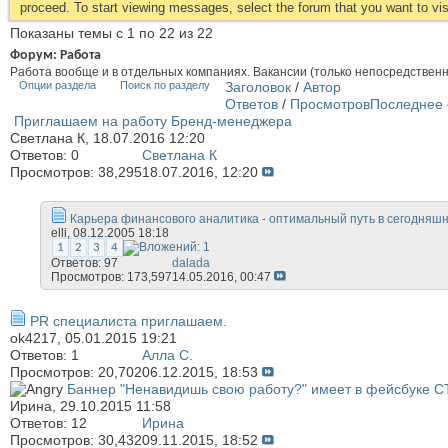
proceed. To start viewing messages, select the forum that you want to visi
Показаны темы с 1 по 22 из 22
Форум:
Работа
Работа вообще и в отдельных компаниях. Вакансии (только непосредственн
Опции раздела
Поиск по разделу
Заголовок
/
Автор
Ответов
/
Просмотров
Последнее 
Приглашаем на работу Бренд-менеджера
Светлана К
, 18.07.2016 12:20
Ответов:
0
Светлана К
Просмотров: 38,295
18.07.2016,
12:20
Карьера финансового аналитика - оптимальный путь в сегодняш
elli
, 08.12.2005 18:18
1
2
3
4
Ответов:
97
dalada
Просмотров: 173,597
14.05.2016,
00:47
PR специалиста приглашаем.
ok4217
, 05.01.2015 19:21
Ответов:
1
Алла С.
Просмотров: 20,702
06.12.2015,
18:53
Баннер "Ненавидишь свою работу?" имеет в фейсбуке C
Иринa
, 29.10.2015 11:58
Ответов:
12
Иринa
Просмотров: 30,432
09.11.2015,
18:52