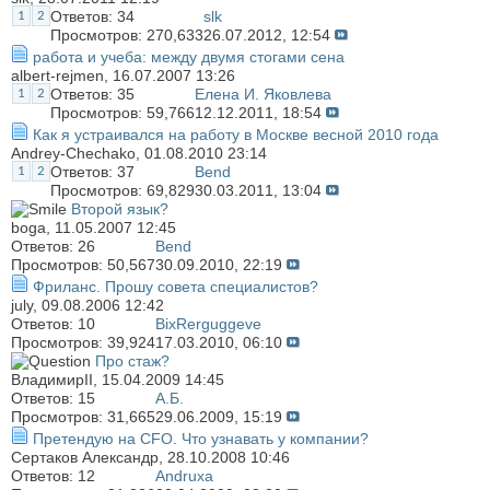
Ответов:
34
slk
1
2
Просмотров: 270,633
26.07.2012,
12:54
работа и учеба: между двумя стогами сена
albert-rejmen
, 16.07.2007 13:26
Ответов:
35
Елена И. Яковлева
1
2
Просмотров: 59,766
12.12.2011,
18:54
Как я устраивался на работу в Москве весной 2010 года
Andrey-Chechako
, 01.08.2010 23:14
Ответов:
37
Bend
1
2
Просмотров: 69,829
30.03.2011,
13:04
Второй язык?
boga
, 11.05.2007 12:45
Ответов:
26
Bend
Просмотров: 50,567
30.09.2010,
22:19
Фриланс. Прошу совета специалистов?
july
, 09.08.2006 12:42
Ответов:
10
BixRerguggeve
Просмотров: 39,924
17.03.2010,
06:10
Про стаж?
ВладимирII
, 15.04.2009 14:45
Ответов:
15
А.Б.
Просмотров: 31,665
29.06.2009,
15:19
Претендую на CFO. Что узнавать у компании?
Сертаков Александр
, 28.10.2008 10:46
Ответов:
12
Andruxa