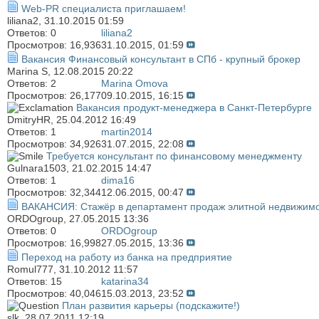
Web-PR специалиста приглашаем!
liliana2
, 31.10.2015 01:59
Ответов:
0
liliana2
Просмотров: 16,936
31.10.2015,
01:59
Вакансия Финансовый консультант в СПб - крупный брокер
Marina S
, 12.08.2015 20:22
Ответов:
2
Marina Omova
Просмотров: 26,177
09.10.2015,
16:15
Вакансия продукт-менеджера в Санкт-Петербурге
DmitryHR
, 25.04.2012 16:49
Ответов:
1
martin2014
Просмотров: 34,926
31.07.2015,
22:08
Требуется консультант по финансовому менеджменту
Gulnara1503
, 21.02.2015 14:47
Ответов:
1
dima16
Просмотров: 32,344
12.06.2015,
00:47
ВАКАНСИЯ: Стажёр в департамент продаж элитной недвижимо
ORDOgroup
, 27.05.2015 13:36
Ответов:
0
ORDOgroup
Просмотров: 16,998
27.05.2015,
13:36
Переход на работу из банка на предприятие
Romul777
, 31.10.2012 11:57
Ответов:
15
katarina34
Просмотров: 40,046
15.03.2013,
23:52
План развития карьеры (подскажите!)
slk
, 28.07.2011 12:19