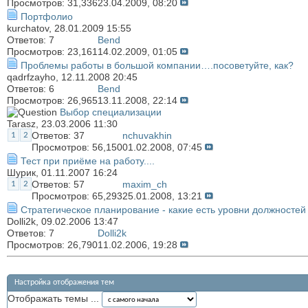
Просмотров: 31,336
23.04.2009,
08:20
Портфолио
kurchatov
, 28.01.2009 15:55
Ответов:
7
Bend
Просмотров: 23,161
14.02.2009,
01:05
Проблемы работы в большой компании….посоветуйте, как?
qadrfzayho
, 12.11.2008 20:45
Ответов:
6
Bend
Просмотров: 26,965
13.11.2008,
22:14
Выбор специализации
Tarasz
, 23.03.2006 11:30
Ответов:
37
nchuvakhin
1
2
Просмотров: 56,150
01.02.2008,
07:45
Тест при приёме на работу....
Шурик
, 01.11.2007 16:24
Ответов:
57
maxim_ch
1
2
Просмотров: 65,293
25.01.2008,
13:21
Стратегическое планирование - какие есть уровни должностей
Dolli2k
, 09.02.2006 13:47
Ответов:
7
Dolli2k
Просмотров: 26,790
11.02.2006,
19:28
Настройка отображения тем
Отображать темы ...