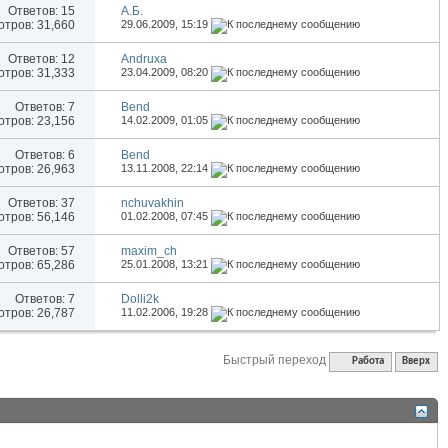
Ответов:
15
А.Б.
тров: 31,660
29.06.2009,
15:19
Ответов:
12
Andruxa
тров: 31,333
23.04.2009,
08:20
Ответов:
7
Bend
тров: 23,156
14.02.2009,
01:05
Ответов:
6
Bend
тров: 26,963
13.11.2008,
22:14
Ответов:
37
nchuvakhin
тров: 56,146
01.02.2008,
07:45
Ответов:
57
maxim_ch
тров: 65,286
25.01.2008,
13:21
Ответов:
7
Dolli2k
тров: 26,787
11.02.2006,
19:28
Быстрый переход
Работа
Вверх