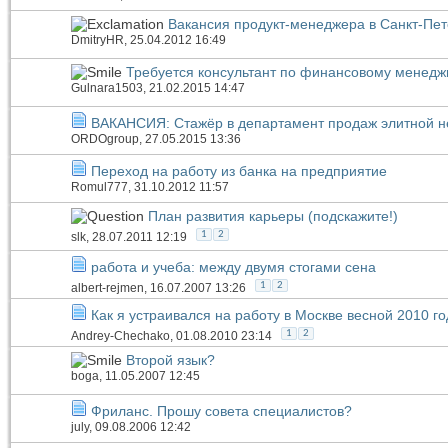
Вакансия продукт-менеджера в Санкт-Пет
DmitryHR
, 25.04.2012 16:49
Требуется консультант по финансовому менедж
Gulnara1503
, 21.02.2015 14:47
ВАКАНСИЯ: Стажёр в департамент продаж элитной н
ORDOgroup
, 27.05.2015 13:36
Переход на работу из банка на предприятие
Romul777
, 31.10.2012 11:57
План развития карьеры (подскажите!)
1
2
slk
, 28.07.2011 12:19
работа и учеба: между двумя стогами сена
1
2
albert-rejmen
, 16.07.2007 13:26
Как я устраивался на работу в Москве весной 2010 го
1
2
Andrey-Chechako
, 01.08.2010 23:14
Второй язык?
boga
, 11.05.2007 12:45
Фриланс. Прошу совета специалистов?
july
, 09.08.2006 12:42