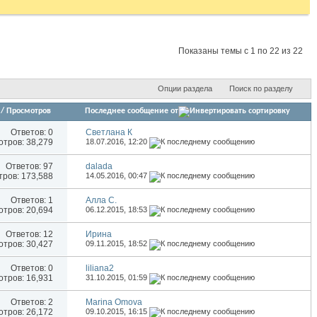
Показаны темы с 1 по 22 из 22
Опции раздела
Поиск по разделу
/
Просмотров
Последнее сообщение от
Ответов:
0
Светлана К
тров: 38,279
18.07.2016,
12:20
Ответов:
97
dalada
ров: 173,588
14.05.2016,
00:47
Ответов:
1
Алла С.
тров: 20,694
06.12.2015,
18:53
Ответов:
12
Иринa
тров: 30,427
09.11.2015,
18:52
Ответов:
0
liliana2
тров: 16,931
31.10.2015,
01:59
Ответов:
2
Marina Omova
тров: 26,172
09.10.2015,
16:15