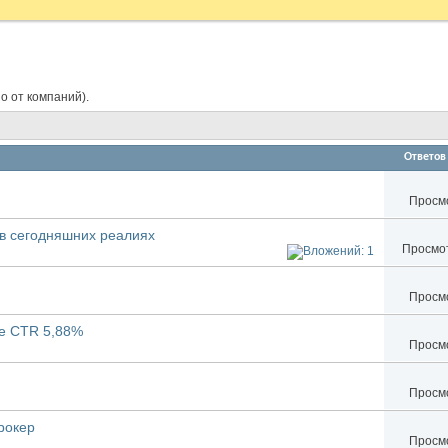
о от компаний).
Ответов
Просмо
 в сегодняшних реалиях
Просмот
Просмо
ке CTR 5,88%
Просмо
Просмо
рокер
Просмо