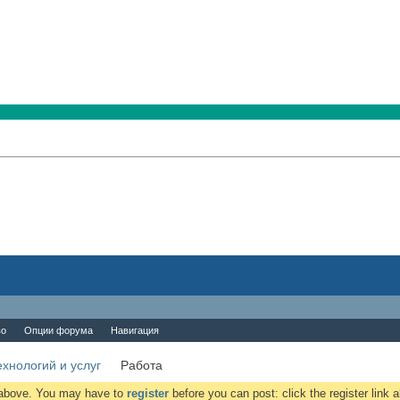
во
Опции форума
Навигация
хнологий и услуг
Работа
k above. You may have to
register
before you can post: click the register link