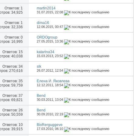
Ответов:
1
martin2014
тров: 34,925
31.07.2015,
22:08
Ответов:
1
dima16
тров: 32,336
12.06.2015,
00:47
Ответов:
0
ORDOgroup
тров: 16,995
27.05.2015,
13:36
Ответов:
15
katarina34
тров: 40,038
15.03.2013,
23:52
Ответов:
34
slk
ров: 270,616
26.07.2012,
12:54
Ответов:
35
Елена И. Яковлева
тров: 59,759
12.12.2011,
18:54
Ответов:
37
Bend
тров: 69,821
30.03.2011,
13:04
Ответов:
26
Bend
тров: 50,559
30.09.2010,
22:19
Ответов:
10
BixRerguggeve
тров: 39,915
17.03.2010,
06:10