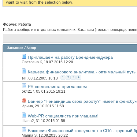
want to visit from the selection below.
Форум:
Работа
Работа вообще и в отдельных компаниях. Вакансии (только непосредственн
Заголовок
/
Автор
Приглашаем на работу Бренд-менеджера
Светлана К
, 18.07.2016 12:20
Карьера финансового аналитика - оптимальный путь
1
2
3
4
elli
, 08.12.2005 18:18
PR специалиста приглашаем.
ok4217
, 05.01.2015 19:21
Баннер "Ненавидишь свою работу?" имеет в фейсбу
Иринa
, 29.10.2015 11:58
Web-PR специалиста приглашаем!
liliana2
, 31.10.2015 01:59
Вакансия Финансовый консультант в СПб - крупный б
Marina S
, 12.08.2015 20:22