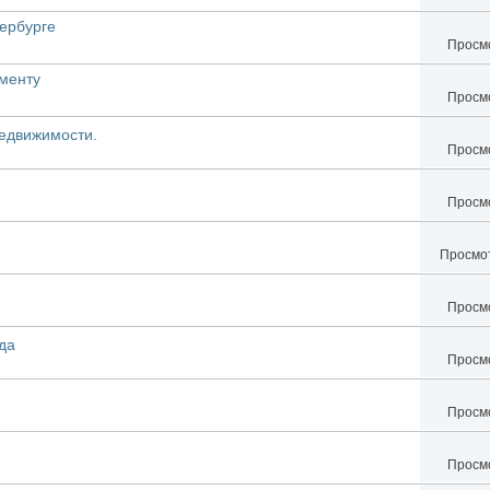
ербурге
Просмо
менту
Просмо
едвижимости.
Просмо
Просмо
Просмот
Просмо
да
Просмо
Просмо
Просмо