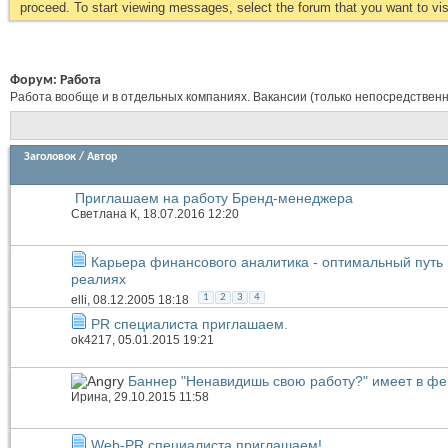
proceed. To start viewing messages, select the forum that you want to visi
Форум:
Работа
Работа вообще и в отдельных компаниях. Вакансии (только непосредственн
Заголовок
/
Автор
Приглашаем на работу Бренд-менеджера
Светлана К
, 18.07.2016 12:20
Карьера финансового аналитика - оптимальный путь
реалиях
1
2
3
4
elli
, 08.12.2005 18:18
PR специалиста приглашаем.
ok4217
, 05.01.2015 19:21
Баннер "Ненавидишь свою работу?" имеет в ф
Иринa
, 29.10.2015 11:58
Web-PR специалиста приглашаем!