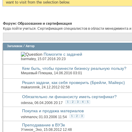
want to visit from the selection below.
Форум:
Образование и сертификация
Куда пойти учиться. Сертификация специалистов в области менеджмента и
Заголовок
/
Автор
Помогите с задачей
barmatey
, 15.07.2016 20:23
Кем быть, чтобы принести бизнесу реальную пользу?
Мишевый Плюшка
, 14.06.2016 03:01
Решил задачи, как себя проверить (Брейли, Майерс)
makaronnik
, 24.12.2012 02:58
Обязательно ли финансисту иметь сертификат?
1
2
3
4
5
odessa
, 06.04.2006 20:17
Покупка и продажа материалов
1
2
3
vshmanov
, 01.03.2006 11:54
Преподавание в ВУЗе
Утиное_Эхо
, 15.08.2012 12:48