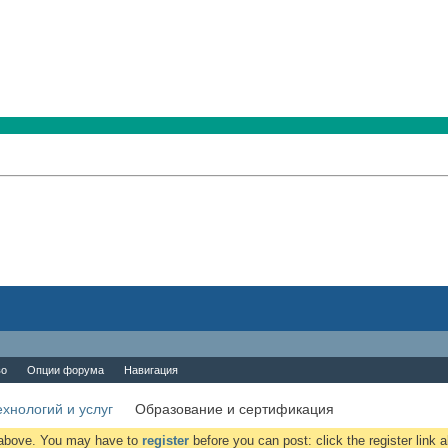
во
Опции форума
Навигация
хнологий и услуг
Образование и сертификация
k above. You may have to
register
before you can post: click the register link