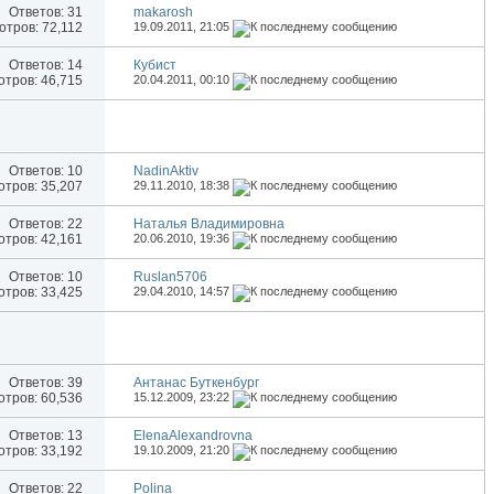
Ответов:
31
makarosh
тров: 72,112
19.09.2011,
21:05
Ответов:
14
Кубист
тров: 46,715
20.04.2011,
00:10
Ответов:
10
NadinAktiv
тров: 35,207
29.11.2010,
18:38
Ответов:
22
Наталья Владимировна
тров: 42,161
20.06.2010,
19:36
Ответов:
10
Ruslan5706
тров: 33,425
29.04.2010,
14:57
Ответов:
39
Антанас Буткенбург
тров: 60,536
15.12.2009,
23:22
Ответов:
13
ElenaAlexandrovna
тров: 33,192
19.10.2009,
21:20
Ответов:
22
Polina