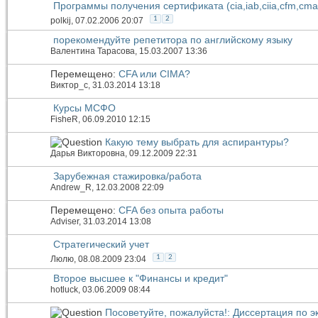
Программы получения сертификата (cia,iab,ciia,cfm,cma)
1
2
polkij
, 07.02.2006 20:07
порекомендуйте репетитора по английскому языку
Валентина Тарасова
, 15.03.2007 13:36
Перемещено:
CFA или СIMA?
Виктор_c
, 31.03.2014 13:18
Курсы МСФО
FisheR
, 06.09.2010 12:15
Какую тему выбрать для аспирантуры?
Дарья Викторовна
, 09.12.2009 22:31
Зарубежная стажировка/работа
Andrew_R
, 12.03.2008 22:09
Перемещено:
CFA без опыта работы
Adviser
, 31.03.2014 13:08
Стратегический учет
1
2
Люлю
, 08.08.2009 23:04
Второе высшее к "Финансы и кредит"
hotluck
, 03.06.2009 08:44
Посоветуйте, пожалуйста!: Диссертация по 