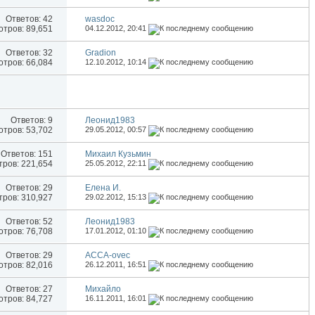
Ответов:
42
wasdoc
тров: 89,651
04.12.2012,
20:41
Ответов:
32
Gradion
тров: 66,084
12.10.2012,
10:14
Ответов:
9
Леонид1983
тров: 53,702
29.05.2012,
00:57
Ответов:
151
Михаил Кузьмин
ров: 221,654
25.05.2012,
22:11
Ответов:
29
Елена И.
ров: 310,927
29.02.2012,
15:13
Ответов:
52
Леонид1983
тров: 76,708
17.01.2012,
01:10
Ответов:
29
ACCA-ovec
тров: 82,016
26.12.2011,
16:51
Ответов:
27
Михайло
тров: 84,727
16.11.2011,
16:01