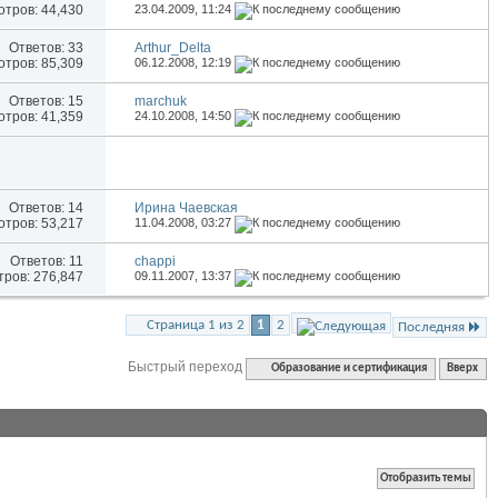
тров: 44,430
23.04.2009,
11:24
Ответов:
33
Arthur_Delta
тров: 85,309
06.12.2008,
12:19
Ответов:
15
marchuk
тров: 41,359
24.10.2008,
14:50
Ответов:
14
Ирина Чаевская
тров: 53,217
11.04.2008,
03:27
Ответов:
11
chappi
ров: 276,847
09.11.2007,
13:37
Страница 1 из 2
1
2
Последняя
Быстрый переход
Образование и сертификация
Вверх