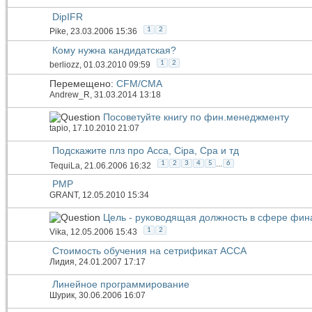
DipIFR
1
2
Pike
, 23.03.2006 15:36
Кому нужна кандидатская?
1
2
berliozz
, 01.03.2010 09:59
Перемещено:
CFM/CMA
Andrew_R
, 31.03.2014 13:18
Посоветуйте книгу по фин.менеджменту
tapio
, 17.10.2010 21:07
Подскажите плз про Acca, Cipa, Cpa и тд
...
1
2
3
4
5
6
TequiLa
, 21.06.2006 16:32
PMP
GRANT
, 12.05.2010 15:34
Цель - руководящая должность в сфере фин
1
2
Vika
, 12.05.2006 15:43
Стоимость обучения на сетрификат АССА
Лидия
, 24.01.2007 17:17
Линейное программирование
Шурик
, 30.06.2006 16:07