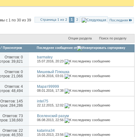
Страница 1 из 2
1
2
ы с 1 по 30 из 39
Последняя
Опции раздела
Поиск по разделу
/
Просмотров
Последнее сообщение от
Ответов:
0
barmatey
тров: 39,821
15.07.2016,
20:23
Ответов:
0
Мишевый Плюшка
тров: 21,066
14.06.2016,
03:01
Ответов:
4
Марат99999
тров: 48,494
08.01.2016,
17:38
Ответов:
145
intel75
ров: 284,286
22.12.2015,
12:02
Ответов:
73
Вселенский разум
ров: 138,660
06.08.2013,
22:56
Ответов:
22
katarina34
тров: 46,550
15.03.2013,
23:56