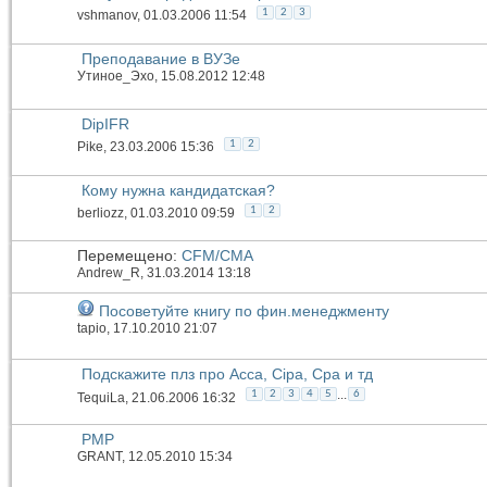
1
2
3
vshmanov
, 01.03.2006 11:54
Преподавание в ВУЗе
Утиное_Эхо
, 15.08.2012 12:48
DipIFR
1
2
Pike
, 23.03.2006 15:36
Кому нужна кандидатская?
1
2
berliozz
, 01.03.2010 09:59
Перемещено:
CFM/CMA
Andrew_R
, 31.03.2014 13:18
Посоветуйте книгу по фин.менеджменту
tapio
, 17.10.2010 21:07
Подскажите плз про Acca, Cipa, Cpa и тд
...
1
2
3
4
5
6
TequiLa
, 21.06.2006 16:32
PMP
GRANT
, 12.05.2010 15:34