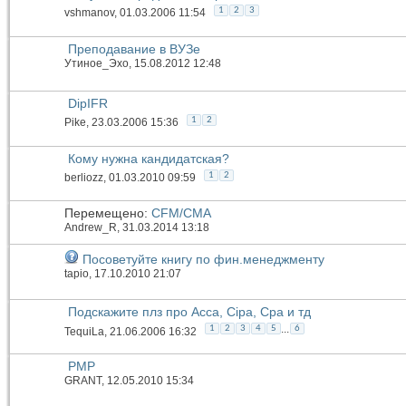
1
2
3
vshmanov
, 01.03.2006 11:54
Преподавание в ВУЗе
Утиное_Эхо
, 15.08.2012 12:48
DipIFR
1
2
Pike
, 23.03.2006 15:36
Кому нужна кандидатская?
1
2
berliozz
, 01.03.2010 09:59
Перемещено:
CFM/CMA
Andrew_R
, 31.03.2014 13:18
Посоветуйте книгу по фин.менеджменту
tapio
, 17.10.2010 21:07
Подскажите плз про Acca, Cipa, Cpa и тд
...
1
2
3
4
5
6
TequiLa
, 21.06.2006 16:32
PMP
GRANT
, 12.05.2010 15:34