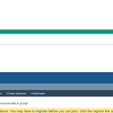
во
Опции форума
Навигация
хнологий и услуг
k above. You may have to
register
before you can post: click the register link