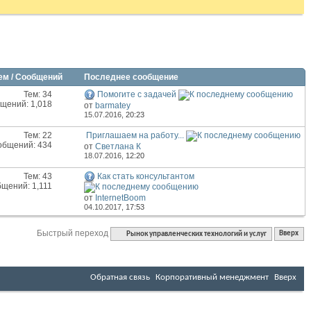
ем / Сообщений
Последнее сообщение
Тем: 34
Помогите с задачей
щений: 1,018
от
barmatey
15.07.2016,
20:23
Тем: 22
Приглашаем на работу...
общений: 434
от
Светлана К
18.07.2016,
12:20
Тем: 43
Как стать консультантом
щений: 1,111
от
InternetBoom
04.10.2017,
17:53
Быстрый переход
Рынок управленческих технологий и услуг
Вверх
Обратная связь
Корпоративный менеджмент
Вверх