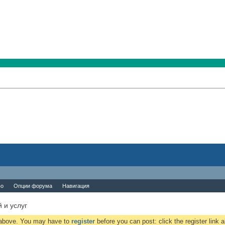
во
Опции форума
Навигация
 и услуг
k above. You may have to
register
before you can post: click the register link