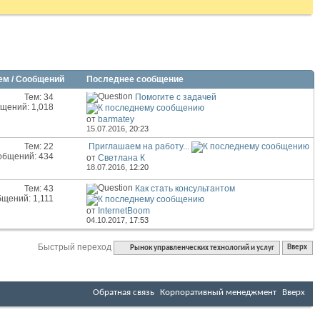
ем / Сообщений
Последнее сообщение
Тем: 34
Помогите с задачей
щений: 1,018
от
barmatey
15.07.2016,
20:23
Тем: 22
Приглашаем на работу...
общений: 434
от
Светлана К
18.07.2016,
12:20
Тем: 43
Как стать консультантом
щений: 1,111
от
InternetBoom
04.10.2017,
17:53
Быстрый переход
Рынок управленческих технологий и услуг
Вверх
Обратная связь
Корпоративный менеджмент
Вверх