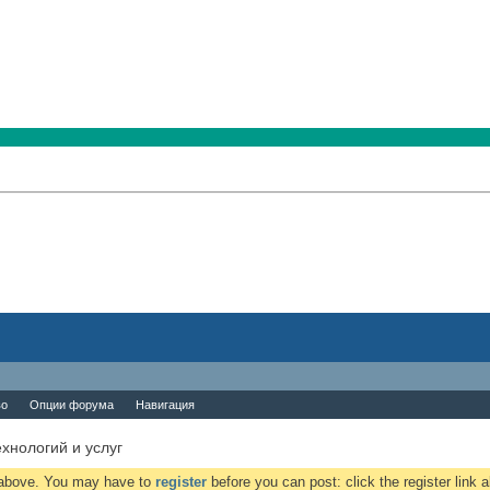
во
Опции форума
Навигация
хнологий и услуг
k above. You may have to
register
before you can post: click the register link