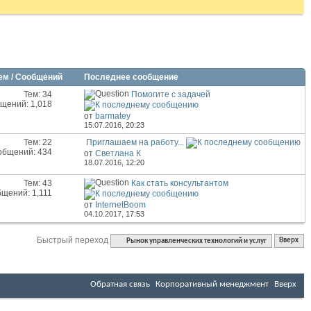
ем / Сообщений
Последнее сообщение
Тем: 34
Помогите с задачей
щений: 1,018
от
barmatey
15.07.2016,
20:23
Тем: 22
Приглашаем на работу...
общений: 434
от
Светлана К
18.07.2016,
12:20
Тем: 43
Как стать консультантом
щений: 1,111
от
InternetBoom
04.10.2017,
17:53
Быстрый переход
Рынок управленческих технологий и услуг
Вверх
Обратная связь
Корпоративный менеджмент
Вверх