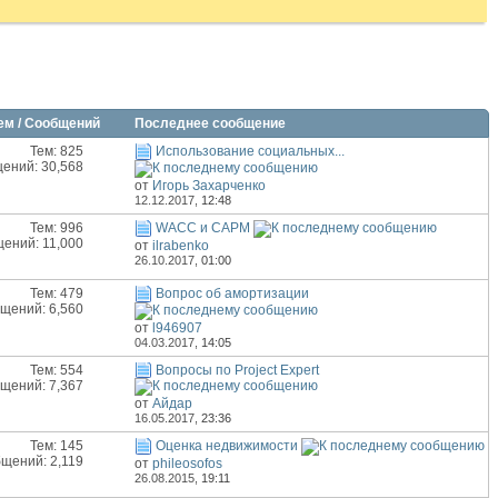
ем / Сообщений
Последнее сообщение
Тем: 825
Использование социальных...
ений: 30,568
от
Игорь Захарченко
12.12.2017,
12:48
Тем: 996
WACC и CAPM
ений: 11,000
от
ilrabenko
26.10.2017,
01:00
Тем: 479
Вопрос об амортизации
щений: 6,560
от
l946907
04.03.2017,
14:05
Тем: 554
Вопросы по Project Expert
щений: 7,367
от
Айдар
16.05.2017,
23:36
Тем: 145
Оценка недвижимости
щений: 2,119
от
phileosofos
26.08.2015,
19:11