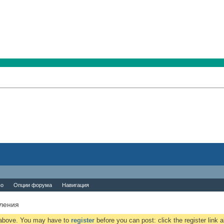
во
Опции форума
Навигация
вления
k above. You may have to
register
before you can post: click the register link