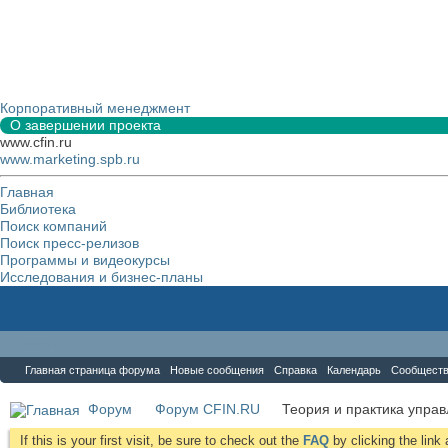
Корпоративный менеджмент
О завершении проекта
www.cfin.ru
www.marketing.spb.ru
Главная
Библиотека
Поиск компаний
Поиск пресс-релизов
Программы и видеокурсы
Исследования и бизнес-планы
Форум
Главная страница форума
Новые сообщения
Справка
Календарь
Сообщест
Форум
Форум CFIN.RU
Теория и практика упра
If this is your first visit, be sure to check out the
FAQ
by clicking the lin