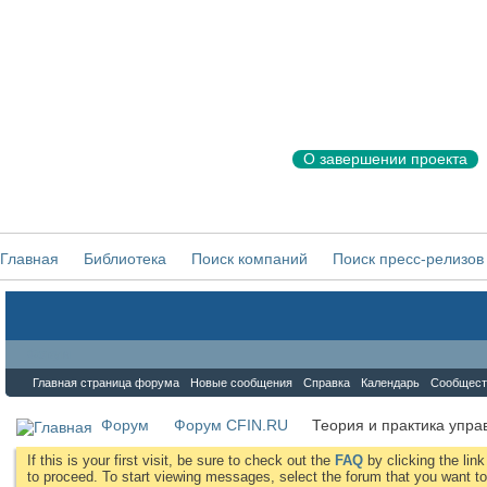
О завершении проекта
Главная
Библиотека
Поиск компаний
Поиск пресс-релизов
Форум
Главная страница форума
Новые сообщения
Справка
Календарь
Сообщест
Форум
Форум CFIN.RU
Теория и практика упра
If this is your first visit, be sure to check out the
FAQ
by clicking the li
to proceed. To start viewing messages, select the forum that you want to 