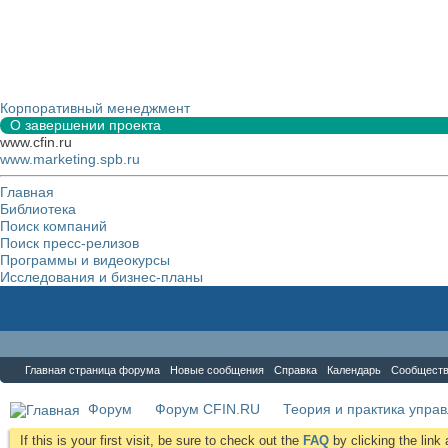
Корпоративный менеджмент
О завершении проекта
www.cfin.ru
www.marketing.spb.ru
Главная
Библиотека
Поиск компаний
Поиск пресс-релизов
Программы и видеокурсы
Исследования и бизнес-планы
Форум
Главная страница форума
Новые сообщения
Справка
Календарь
Сообщест
Форум
Форум CFIN.RU
Теория и практика упра
If this is your first visit, be sure to check out the
FAQ
by clicking the lin