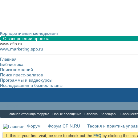
Корпоративный менеджмент
О завершении проекта
www.cfin.ru
www.marketing.spb.ru
Главная
Библиотека
Поиск компаний
Поиск пресс-релизов
Программы и видеокурсы
Исследования и бизнес-планы
Форум
Главная страница форума
Новые сообщения
Справка
Календарь
Сообщест
Форум
Форум CFIN.RU
Теория и практика упра
If this is your first visit, be sure to check out the
FAQ
by clicking the lin