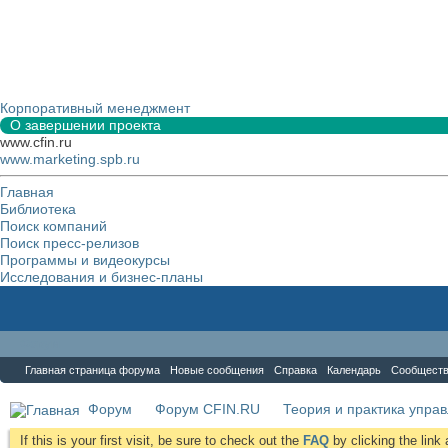
Корпоративный менеджмент
О завершении проекта
www.cfin.ru
www.marketing.spb.ru
Главная
Библиотека
Поиск компаний
Поиск пресс-релизов
Программы и видеокурсы
Исследования и бизнес-планы
Форум
Главная страница форума
Новые сообщения
Справка
Календарь
Сообщест
Форум
Форум CFIN.RU
Теория и практика упра
If this is your first visit, be sure to check out the
FAQ
by clicking the lin