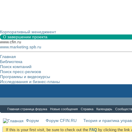
Корпоративный менеджмент
О завершении проекта
www.cfin.ru
www.marketing.spb.ru
Главная
Библиотека
Поиск компаний
Поиск пресс-релизов
Программы и видеокурсы
Исследования и бизнес-планы
Форум
Главная страница форума
Новые сообщения
Справка
Календарь
Сообщест
Форум
Форум CFIN.RU
Теория и практика упра
If this is your first visit, be sure to check out the
FAQ
by clicking the lin