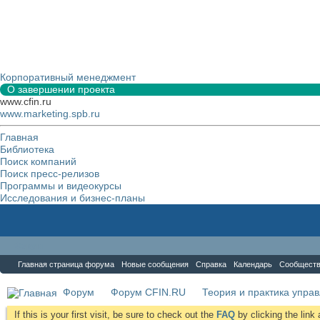
Корпоративный менеджмент
О завершении проекта
www.cfin.ru
www.marketing.spb.ru
Главная
Библиотека
Поиск компаний
Поиск пресс-релизов
Программы и видеокурсы
Исследования и бизнес-планы
Форум
Главная страница форума
Новые сообщения
Справка
Календарь
Сообщест
Форум
Форум CFIN.RU
Теория и практика упра
If this is your first visit, be sure to check out the
FAQ
by clicking the lin