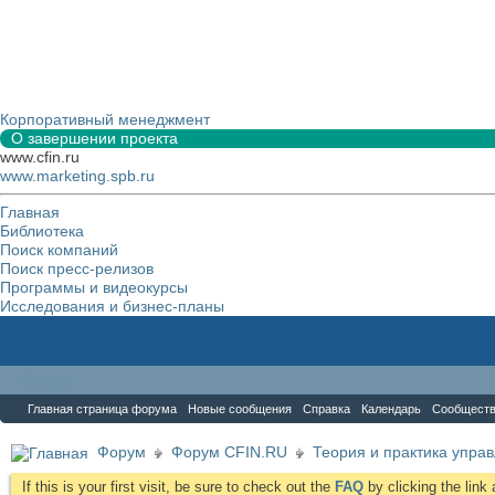
Корпоративный менеджмент
О завершении проекта
www.cfin.ru
www.marketing.spb.ru
Главная
Библиотека
Поиск компаний
Поиск пресс-релизов
Программы и видеокурсы
Исследования и бизнес-планы
Форум
Главная страница форума
Новые сообщения
Справка
Календарь
Сообщест
Форум
Форум CFIN.RU
Теория и практика упра
If this is your first visit, be sure to check out the
FAQ
by clicking the lin