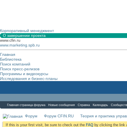
Корпоративный менеджмент
О завершении проекта
www.cfin.ru
www.marketing.spb.ru
Главная
Библиотека
Поиск компаний
Поиск пресс-релизов
Программы и видеокурсы
Исследования и бизнес-планы
Форум
Главная страница форума
Новые сообщения
Справка
Календарь
Сообщест
Форум
Форум CFIN.RU
Теория и практика упра
If this is your first visit, be sure to check out the
FAQ
by clicking the lin