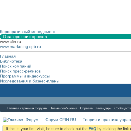
Корпоративный менеджмент
О завершении проекта
www.cfin.ru
www.marketing.spb.ru
Главная
Библиотека
Поиск компаний
Поиск пресс-релизов
Программы и видеокурсы
Исследования и бизнес-планы
Форум
Главная страница форума
Новые сообщения
Справка
Календарь
Сообщест
Форум
Форум CFIN.RU
Теория и практика упра
If this is your first visit, be sure to check out the
FAQ
by clicking the lin