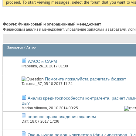
proceed. To start viewing messages, select the forum that you want to visi
Форум:
Финансовый и операционный менеджмент
Финансовый анализ и менеджмент, управление запасами и затратами, логист
Заголовок
/
Автор
WACC и CAPM
ilrabenko
, 26.10.2017 01:00
Помогите пожалуйста расчитать бюджет
Татьяна_87
, 05.10.2017 11:24
Анализ кредитоспособности контрагента, расчет лими
Вы?
Marina Alimova
, 20.10.2014 00:25
перенос права владения зданием
Daff
, 18.07.2017 17:36
Очень нужна помощь экспертов (фин.директоров ..) д