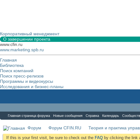
Корпоративный менеджмент
О завершении проекта
www.cfin.ru
www.marketing.spb.ru
Главная
Библиотека
Поиск компаний
Поиск пресс-релизов
Программы и видеокурсы
Исследования и бизнес-планы
Форум
Главная страница форума
Новые сообщения
Справка
Календарь
Сообщест
Форум
Форум CFIN.RU
Теория и практика упра
If this is your first visit, be sure to check out the
FAQ
by clicking the lin