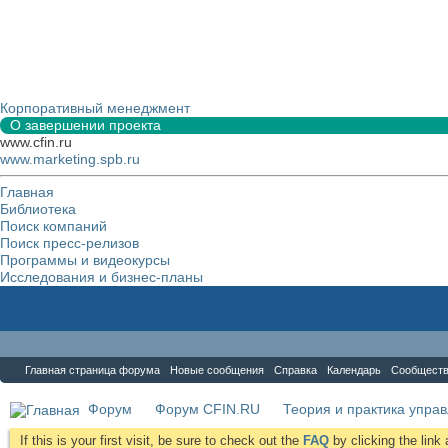
Корпоративный менеджмент
О завершении проекта
www.cfin.ru
www.marketing.spb.ru
Главная
Библиотека
Поиск компаний
Поиск пресс-релизов
Программы и видеокурсы
Исследования и бизнес-планы
Форум
Главная страница форума
Новые сообщения
Справка
Календарь
Сообщест
Форум
Форум CFIN.RU
Теория и практика упра
If this is your first visit, be sure to check out the
FAQ
by clicking the lin