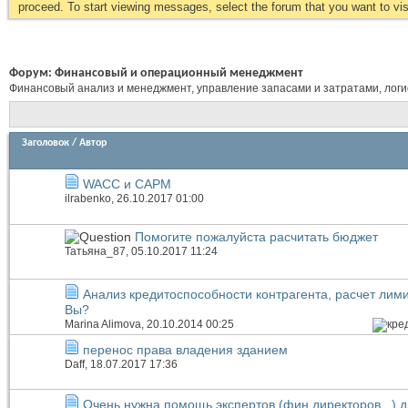
proceed. To start viewing messages, select the forum that you want to visi
Форум:
Финансовый и операционный менеджмент
Финансовый анализ и менеджмент, управление запасами и затратами, логист
Заголовок
/
Автор
WACC и CAPM
ilrabenko
, 26.10.2017 01:00
Помогите пожалуйста расчитать бюджет
Татьяна_87
, 05.10.2017 11:24
Анализ кредитоспособности контрагента, расчет лими
Вы?
Marina Alimova
, 20.10.2014 00:25
перенос права владения зданием
Daff
, 18.07.2017 17:36
Очень нужна помощь экспертов (фин.директоров ..) д