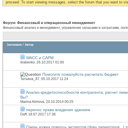
proceed. To start viewing messages, select the forum that you want to visi
Форум:
Финансовый и операционный менеджмент
Финансовый анализ и менеджмент, управление запасами и затратами, логист
Заголовок
/
Автор
WACC и CAPM
ilrabenko
, 26.10.2017 01:00
Помогите пожалуйста расчитать бюджет
Татьяна_87
, 05.10.2017 11:24
Анализ кредитоспособности контрагента, расчет лими
Вы?
Marina Alimova
, 20.10.2014 00:25
перенос права владения зданием
Daff
, 18.07.2017 17:36
Очень нужна помощь экспертов (фин.директоров ..) д