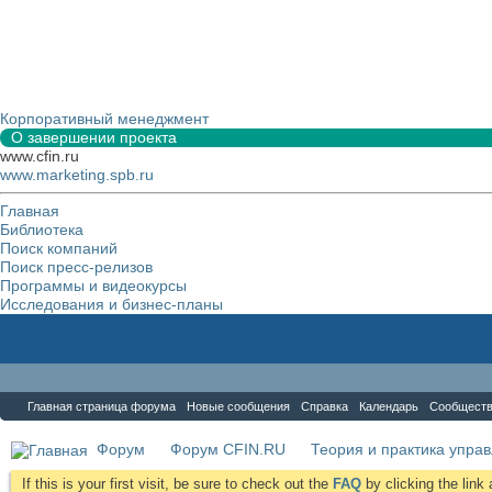
Корпоративный менеджмент
О завершении проекта
www.cfin.ru
www.marketing.spb.ru
Главная
Библиотека
Поиск компаний
Поиск пресс-релизов
Программы и видеокурсы
Исследования и бизнес-планы
Форум
Главная страница форума
Новые сообщения
Справка
Календарь
Сообщест
Форум
Форум CFIN.RU
Теория и практика упра
If this is your first visit, be sure to check out the
FAQ
by clicking the lin