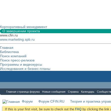
Корпоративный менеджмент
О завершении проекта
www.cfin.ru
www.marketing.spb.ru
Главная
Библиотека
Поиск компаний
Поиск пресс-релизов
Программы и видеокурсы
Исследования и бизнес-планы
Форум
Главная страница форума
Новые сообщения
Справка
Календарь
Сообщест
Форум
Форум CFIN.RU
Теория и практика упра
If this is your first visit, be sure to check out the
FAQ
by clicking the lin