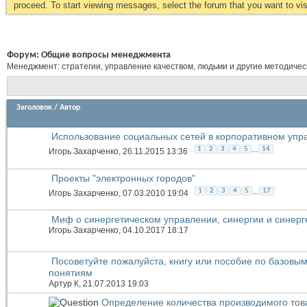
proceed. To start viewing messages, select the forum that you want to visi
Форум:
Общие вопросы менеджмента
Менеджмент: стратегии, управление качеством, людьми и другие методиче
Заголовок
/
Автор
Использование социальных сетей в корпоративном упр
...
1
2
3
4
5
14
Игорь Захарченко
, 26.11.2015 13:36
Проекты "электронных городов"
...
1
2
3
4
5
17
Игорь Захарченко
, 07.03.2010 19:04
Миф о синергетическом управлении, синергии и синерг
Игорь Захарченко
, 04.10.2017 18:17
Посоветуйте пожалуйста, книгу или пособие по базовы
понятиям
Артур К
, 21.07.2013 19:03
Определение количества производимого тов