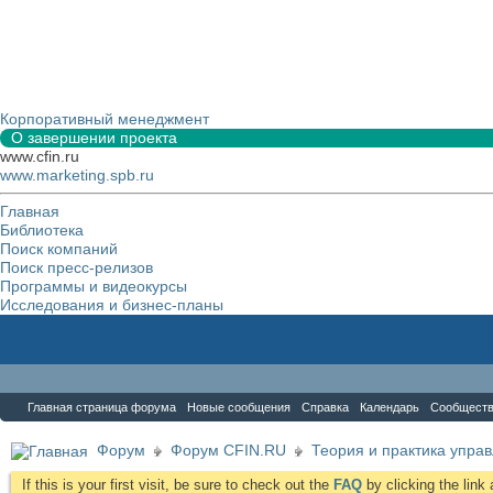
Корпоративный менеджмент
О завершении проекта
www.cfin.ru
www.marketing.spb.ru
Главная
Библиотека
Поиск компаний
Поиск пресс-релизов
Программы и видеокурсы
Исследования и бизнес-планы
Форум
Главная страница форума
Новые сообщения
Справка
Календарь
Сообщест
Форум
Форум CFIN.RU
Теория и практика упра
If this is your first visit, be sure to check out the
FAQ
by clicking the lin