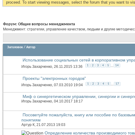
proceed. To start viewing messages, select the forum that you want to visi
Форум:
Общие вопросы менеджмента
Менеджмент: стратегии, управление качеством, людьми и другие методиче
Заголовок
/
Автор
Использование социальных сетей в корпоративном упр
...
1
2
3
4
5
14
Игорь Захарченко
, 26.11.2015 13:36
Проекты "электронных городов"
...
1
2
3
4
5
17
Игорь Захарченко
, 07.03.2010 19:04
Миф о синергетическом управлении, синергии и синерг
Игорь Захарченко
, 04.10.2017 18:17
Посоветуйте пожалуйста, книгу или пособие по базовы
понятиям
Артур К
, 21.07.2013 19:03
Определение количества производимого тов