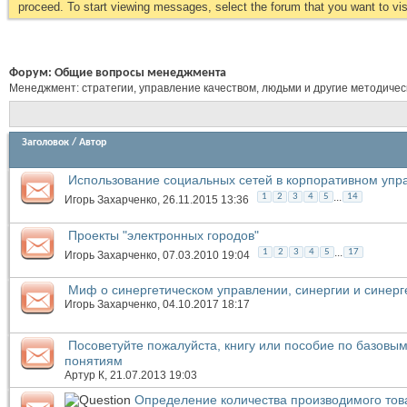
proceed. To start viewing messages, select the forum that you want to visi
Форум:
Общие вопросы менеджмента
Менеджмент: стратегии, управление качеством, людьми и другие методиче
Заголовок
/
Автор
Использование социальных сетей в корпоративном упр
...
1
2
3
4
5
14
Игорь Захарченко
, 26.11.2015 13:36
Проекты "электронных городов"
...
1
2
3
4
5
17
Игорь Захарченко
, 07.03.2010 19:04
Миф о синергетическом управлении, синергии и синерг
Игорь Захарченко
, 04.10.2017 18:17
Посоветуйте пожалуйста, книгу или пособие по базовы
понятиям
Артур К
, 21.07.2013 19:03
Определение количества производимого тов