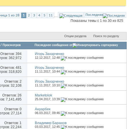
Последняя
...
ница 1 из 28
1
2
3
4
5
11
Показаны темы с 1 по 30 из 825
Опции раздела
Поиск по разделу
/
Просмотров
Последнее сообщение от
Ответов:
394
Игорь Захарченко
ров: 362,972
12.12.2017,
12:48
Ответов:
481
Игорь Захарченко
ров: 318,820
11.11.2017,
10:44
Ответов:
2
Игорь Захарченко
тров: 32,108
11.11.2017,
10:10
Ответов:
26
Marketolok
в: 7,141,495
25.04.2017,
13:39
Ответов:
0
Ануарбек
тров: 27,114
06.03.2017,
09:46
Ответов:
1
Владимир Баранов
тров: 22,244
03.03.2017,
12:45