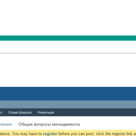
во
Опции форума
Навигация
вления
Общие вопросы менеджмента
k above. You may have to
register
before you can post: click the register link