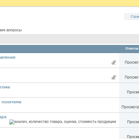
Стра
ские вопросы
Ответов
авлении
Просмот
Просмот
етике
Просмо
м понятиям
Просмотро
ара
Просмо
Просмо