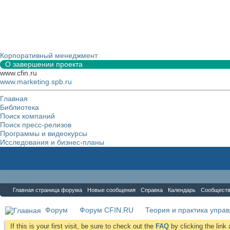
Корпоративный менеджмент
О завершении проекта
www.cfin.ru
www.marketing.spb.ru
Главная
Библиотека
Поиск компаний
Поиск пресс-релизов
Программы и видеокурсы
Исследования и бизнес-планы
Форум
Главная страница форума
Новые сообщения
Справка
Календарь
Сообщест
Форум
Форум CFIN.RU
Теория и практика упра
If this is your first visit, be sure to check out the
FAQ
by clicking the lin