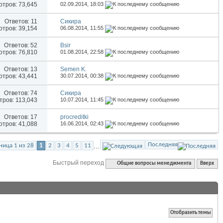
тров: 73,645
02.09.2014,
18:03
Ответов:
11
Сикира
тров: 39,154
06.08.2014,
11:55
Ответов:
52
Bsir
тров: 76,810
01.08.2014,
22:58
Ответов:
13
Semen K.
тров: 43,441
30.07.2014,
00:38
Ответов:
74
Сикира
ров: 113,043
10.07.2014,
11:45
Ответов:
17
procreditki
тров: 41,088
16.06.2014,
02:43
Последняя
...
ница 1 из 28
1
2
3
4
5
11
Быстрый переход
Общие вопросы менеджмента
Вверх