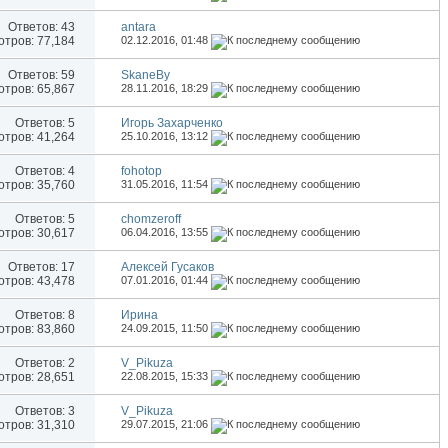
Ответов:
43
antara
тров: 77,184
02.12.2016,
01:48
Ответов:
59
SkaneBy
тров: 65,867
28.11.2016,
18:29
Ответов:
5
Игорь Захарченко
тров: 41,264
25.10.2016,
13:12
Ответов:
4
fohotop
тров: 35,760
31.05.2016,
11:54
Ответов:
5
chomzeroff
тров: 30,617
06.04.2016,
13:55
Ответов:
17
Алексей Гусаков
тров: 43,478
07.01.2016,
01:44
Ответов:
8
Иринa
тров: 83,860
24.09.2015,
11:50
Ответов:
2
V_Pikuza
тров: 28,651
22.08.2015,
15:33
Ответов:
3
V_Pikuza
тров: 31,310
29.07.2015,
21:06