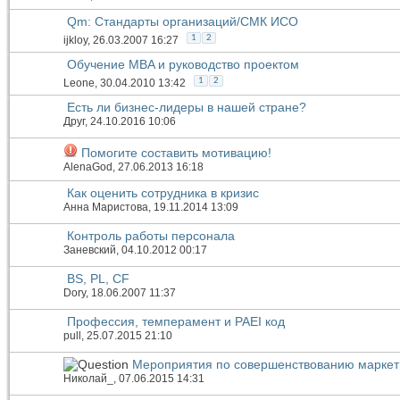
Qm: Стандарты организаций/СМК ИСО
1
2
ijkloy
, 26.03.2007 16:27
Обучение MBA и руководство проектом
1
2
Leone
, 30.04.2010 13:42
Есть ли бизнес-лидеры в нашей стране?
Друг
, 24.10.2016 10:06
Помогите составить мотивацию!
AlenaGod
, 27.06.2013 16:18
Как оценить сотрудника в кризис
Анна Маристова
, 19.11.2014 13:09
Контроль работы персонала
Заневский
, 04.10.2012 00:17
BS, PL, CF
Dory
, 18.06.2007 11:37
Профессия, темперамент и PAEI код
pull
, 25.07.2015 21:10
Мероприятия по совершенствованию маркет
Николай_
, 07.06.2015 14:31