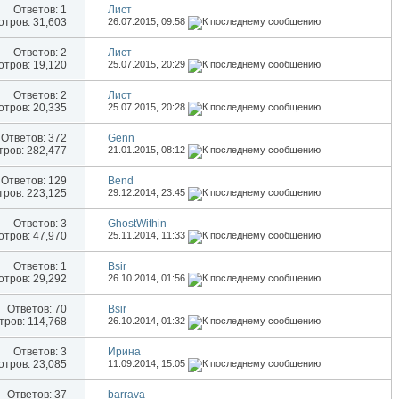
Ответов:
1
Лист
тров: 31,603
26.07.2015,
09:58
Ответов:
2
Лист
тров: 19,120
25.07.2015,
20:29
Ответов:
2
Лист
тров: 20,335
25.07.2015,
20:28
Ответов:
372
Genn
ров: 282,477
21.01.2015,
08:12
Ответов:
129
Bend
ров: 223,125
29.12.2014,
23:45
Ответов:
3
GhostWithin
тров: 47,970
25.11.2014,
11:33
Ответов:
1
Bsir
тров: 29,292
26.10.2014,
01:56
Ответов:
70
Bsir
ров: 114,768
26.10.2014,
01:32
Ответов:
3
Иринa
тров: 23,085
11.09.2014,
15:05
Ответов:
37
barrava