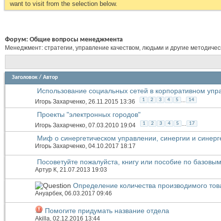
want to visit from the selection below.
Форум:
Общие вопросы менеджмента
Менеджмент: стратегии, управление качеством, людьми и другие методиче
Заголовок
/
Автор
Использование социальных сетей в корпоративном упр
...
1
2
3
4
5
14
Игорь Захарченко
, 26.11.2015 13:36
Проекты "электронных городов"
...
1
2
3
4
5
17
Игорь Захарченко
, 07.03.2010 19:04
Миф о синергетическом управлении, синергии и синерг
Игорь Захарченко
, 04.10.2017 18:17
Посоветуйте пожалуйста, книгу или пособие по базовы
Артур К
, 21.07.2013 19:03
Определение количества производимого тов
Ануарбек
, 06.03.2017 09:46
Помогите придумать название отдела
Akilla
, 02.12.2016 13:44