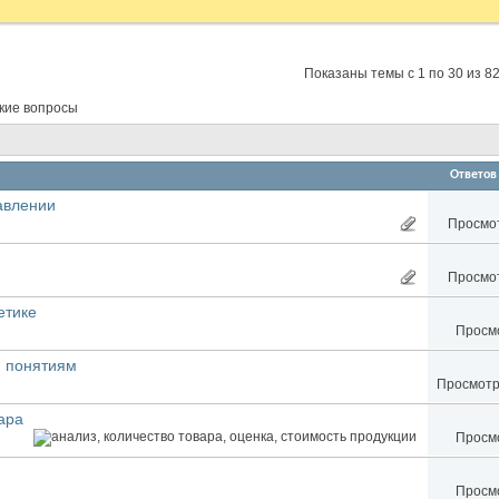
Показаны темы с 1 по 30 из 8
ские вопросы
Ответов
авлении
Просмот
Просмот
етике
Просмо
м понятиям
Просмотро
ара
Просмо
Просмо