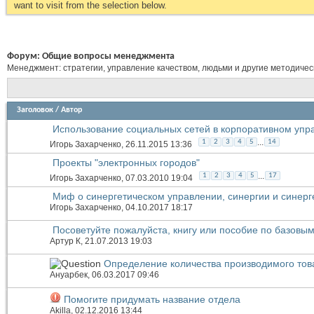
want to visit from the selection below.
Форум:
Общие вопросы менеджмента
Менеджмент: стратегии, управление качеством, людьми и другие методиче
Заголовок
/
Автор
Использование социальных сетей в корпоративном упр
...
1
2
3
4
5
14
Игорь Захарченко
, 26.11.2015 13:36
Проекты "электронных городов"
...
1
2
3
4
5
17
Игорь Захарченко
, 07.03.2010 19:04
Миф о синергетическом управлении, синергии и синерг
Игорь Захарченко
, 04.10.2017 18:17
Посоветуйте пожалуйста, книгу или пособие по базовы
Артур К
, 21.07.2013 19:03
Определение количества производимого тов
Ануарбек
, 06.03.2017 09:46
Помогите придумать название отдела
Akilla
, 02.12.2016 13:44