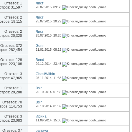
Ответов:
1
Лист
тров: 31,597
26.07.2015,
09:58
Ответов:
2
Лист
тров: 19,115
25.07.2015,
20:29
Ответов:
2
Лист
тров: 20,328
25.07.2015,
20:28
Ответов:
372
Genn
ров: 282,454
21.01.2015,
08:12
Ответов:
129
Bend
ров: 223,108
29.12.2014,
23:45
Ответов:
3
GhostWithin
тров: 47,965
25.11.2014,
11:33
Ответов:
1
Bsir
тров: 29,288
26.10.2014,
01:56
Ответов:
70
Bsir
ров: 114,753
26.10.2014,
01:32
Ответов:
3
Иринa
тров: 23,083
11.09.2014,
15:05
Ответов:
37
barrava