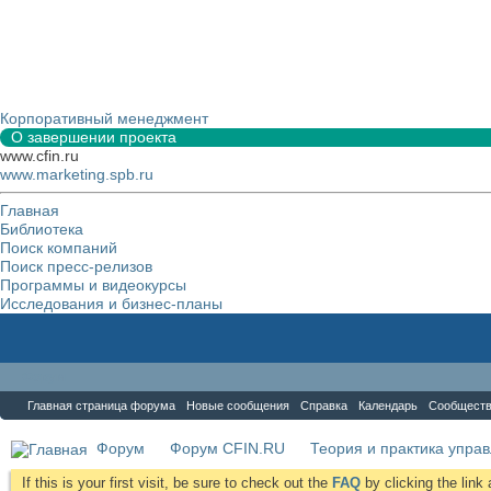
Корпоративный менеджмент
О завершении проекта
www.cfin.ru
www.marketing.spb.ru
Главная
Библиотека
Поиск компаний
Поиск пресс-релизов
Программы и видеокурсы
Исследования и бизнес-планы
Форум
Главная страница форума
Новые сообщения
Справка
Календарь
Сообщест
Форум
Форум CFIN.RU
Теория и практика упра
If this is your first visit, be sure to check out the
FAQ
by clicking the lin