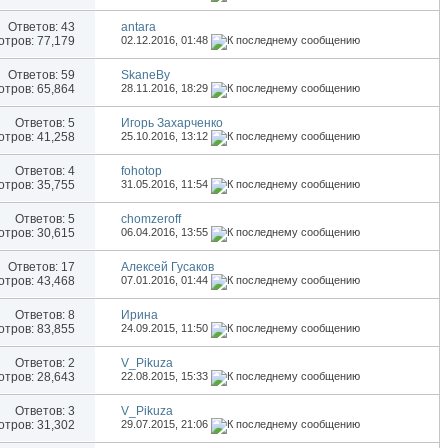
Ответов:
43
antara
тров: 77,179
02.12.2016,
01:48
Ответов:
59
SkaneBy
тров: 65,864
28.11.2016,
18:29
Ответов:
5
Игорь Захарченко
тров: 41,258
25.10.2016,
13:12
Ответов:
4
fohotop
тров: 35,755
31.05.2016,
11:54
Ответов:
5
chomzeroff
тров: 30,615
06.04.2016,
13:55
Ответов:
17
Алексей Гусаков
тров: 43,468
07.01.2016,
01:44
Ответов:
8
Иринa
тров: 83,855
24.09.2015,
11:50
Ответов:
2
V_Pikuza
тров: 28,643
22.08.2015,
15:33
Ответов:
3
V_Pikuza
тров: 31,302
29.07.2015,
21:06