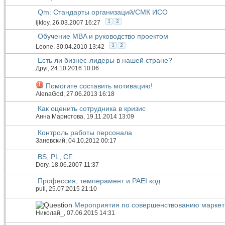
Qm: Стандарты организаций/СМК ИСО
1
2
ijkloy
, 26.03.2007 16:27
Обучение MBA и руководство проектом
1
2
Leone
, 30.04.2010 13:42
Есть ли бизнес-лидеры в нашей стране?
Друг
, 24.10.2016 10:06
Помогите составить мотивацию!
AlenaGod
, 27.06.2013 16:18
Как оценить сотрудника в кризис
Анна Маристова
, 19.11.2014 13:09
Контроль работы персонала
Заневский
, 04.10.2012 00:17
BS, PL, CF
Dory
, 18.06.2007 11:37
Профессия, темперамент и PAEI код
pull
, 25.07.2015 21:10
Мероприятия по совершенствованию маркет
Николай_
, 07.06.2015 14:31