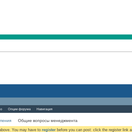
во
Опции форума
Навигация
вления
Общие вопросы менеджмента
k above. You may have to
register
before you can post: click the register link