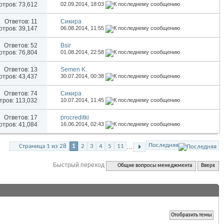
тров: 73,612
02.09.2014,
18:03
Ответов:
11
Сикира
тров: 39,147
06.08.2014,
11:55
Ответов:
52
Bsir
тров: 76,804
01.08.2014,
22:58
Ответов:
13
Semen K.
тров: 43,437
30.07.2014,
00:38
Ответов:
74
Сикира
ров: 113,032
10.07.2014,
11:45
Ответов:
17
procreditki
тров: 41,084
16.06.2014,
02:43
Последняя
...
Страница 1 из 28
1
2
3
4
5
11
Быстрый переход
Общие вопросы менеджмента
Вверх