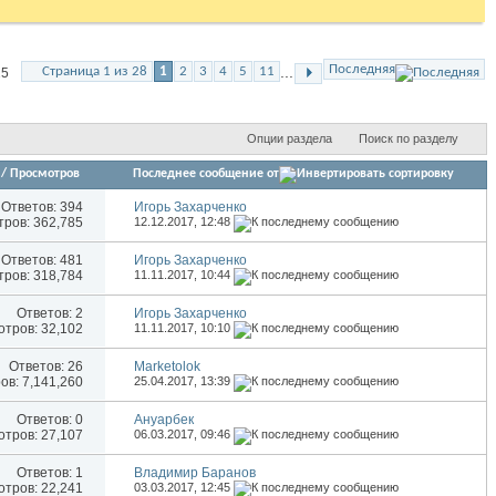
Последняя
...
Страница 1 из 28
1
2
3
4
5
11
25
Опции раздела
Поиск по разделу
/
Просмотров
Последнее сообщение от
Ответов:
394
Игорь Захарченко
ров: 362,785
12.12.2017,
12:48
Ответов:
481
Игорь Захарченко
ров: 318,784
11.11.2017,
10:44
Ответов:
2
Игорь Захарченко
тров: 32,102
11.11.2017,
10:10
Ответов:
26
Marketolok
в: 7,141,260
25.04.2017,
13:39
Ответов:
0
Ануарбек
тров: 27,107
06.03.2017,
09:46
Ответов:
1
Владимир Баранов
тров: 22,241
03.03.2017,
12:45