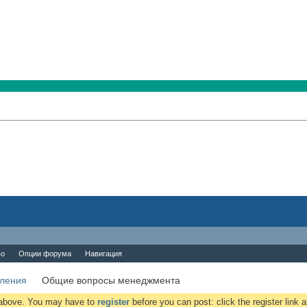
во
Опции форума
Навигация
вления
Общие вопросы менеджмента
k above. You may have to
register
before you can post: click the register link