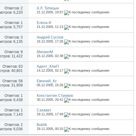
Ответов:
2
А.Л. Тупицын
отров: 6,220
21.12.2005,
19:57
Ответов:
1
Елена И.
отров: 5,757
21.12.2005,
11:13
Ответов:
3
Андрей Суслов
отров: 6,135
16.12.2005,
17:26
Ответов:
9
МихаилМ
тров: 11,422
15.12.2005,
02:38
Ответов:
63
Адепт_КАиП
тров: 40,801
14.12.2005,
02:17
Ответов:
58
Евгений_Кс
тров: 31,959
05.12.2005,
15:26
Ответов:
1
Константин Стрюков
отров: 6,438
30.11.2005,
20:41
Ответов:
1
Сахават
отров: 7,143
29.11.2005,
17:49
Ответов:
2
Bublik
отров: 6,036
29.11.2005,
00:10