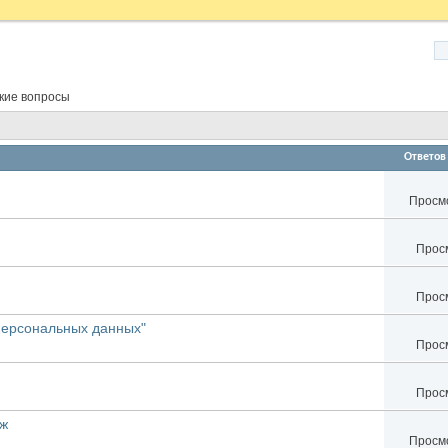
ские вопросы
Ответов
Просмо
Просм
Просм
персональных данных"
Просм
Просм
аж
Просмо