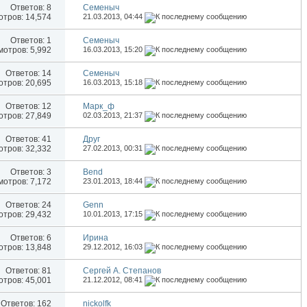
Ответов:
8
Семеныч
тров: 14,574
21.03.2013,
04:44
Ответов:
1
Семеныч
отров: 5,992
16.03.2013,
15:20
Ответов:
14
Семеныч
тров: 20,695
16.03.2013,
15:18
Ответов:
12
Марк_ф
тров: 27,849
02.03.2013,
21:37
Ответов:
41
Друг
тров: 32,332
27.02.2013,
00:31
Ответов:
3
Bend
отров: 7,172
23.01.2013,
18:44
Ответов:
24
Genn
тров: 29,432
10.01.2013,
17:15
Ответов:
6
Иринa
тров: 13,848
29.12.2012,
16:03
Ответов:
81
Сергей А. Степанов
тров: 45,001
21.12.2012,
08:41
Ответов:
162
nickolfk