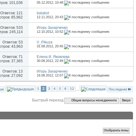
ров: 101,036
05.12.2012,
10:48
Ответов:
121
balabol
тров: 85,962
12.11.2012,
20:43
Ответов:
533
Игорь Захарченко
ров: 245,114
12.10.2012,
10:52
Ответов:
53
V_Pikuza
тров: 43,963
31.08.2012,
20:45
Ответов:
71
Елена И. Яковлева
тров: 37,365
30.08.2012,
22:49
Ответов:
13
Игорь Захарченко
тров: 27,092
16.08.2012,
12:07
...
1
2
3
4
5
6
12
ая
Последняя
Быстрый переход
Общие вопросы менеджмента
Вверх