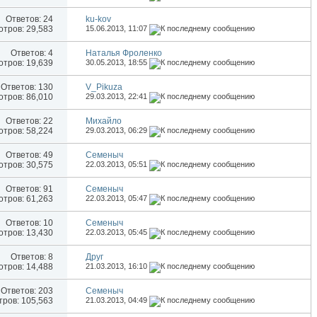
Ответов:
24
ku-kov
тров: 29,583
15.06.2013,
11:07
Ответов:
4
Наталья Фроленко
тров: 19,639
30.05.2013,
18:55
Ответов:
130
V_Pikuza
тров: 86,010
29.03.2013,
22:41
Ответов:
22
Михайло
тров: 58,224
29.03.2013,
06:29
Ответов:
49
Семеныч
тров: 30,575
22.03.2013,
05:51
Ответов:
91
Семеныч
тров: 61,263
22.03.2013,
05:47
Ответов:
10
Семеныч
тров: 13,430
22.03.2013,
05:45
Ответов:
8
Друг
тров: 14,488
21.03.2013,
16:10
Ответов:
203
Семеныч
ров: 105,563
21.03.2013,
04:49