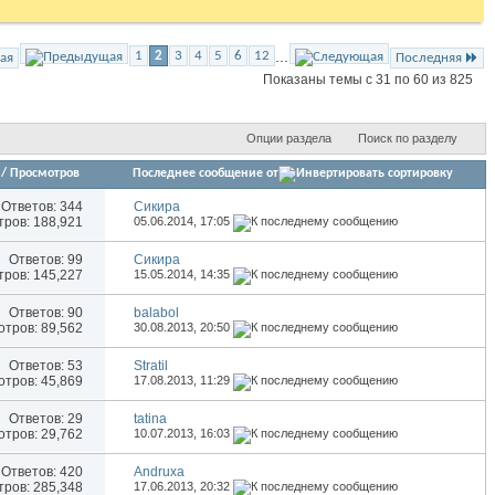
...
1
2
3
4
5
6
12
ая
Последняя
Показаны темы с 31 по 60 из 825
Опции раздела
Поиск по разделу
/
Просмотров
Последнее сообщение от
Ответов:
344
Сикира
ров: 188,921
05.06.2014,
17:05
Ответов:
99
Сикира
ров: 145,227
15.05.2014,
14:35
Ответов:
90
balabol
тров: 89,562
30.08.2013,
20:50
Ответов:
53
Stratil
тров: 45,869
17.08.2013,
11:29
Ответов:
29
tatina
тров: 29,762
10.07.2013,
16:03
Ответов:
420
Andruxa
ров: 285,348
17.06.2013,
20:32