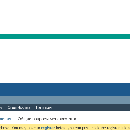
во
Опции форума
Навигация
вления
Общие вопросы менеджмента
k above. You may have to
register
before you can post: click the register link