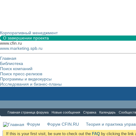
Корпоративный менеджмент
О завершении проекта
www.cfin.ru
www.marketing.spb.ru
Главная
Библиотека
Поиск компаний
Поиск пресс-релизов
Программы и видеокурсы
Исследования и бизнес-планы
Форум
Главная страница форума
Новые сообщения
Справка
Календарь
Сообщест
Форум
Форум CFIN.RU
Теория и практика упра
If this is your first visit, be sure to check out the
FAQ
by clicking the lin