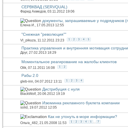
СЕРВКВАД (SERVQUAL)
Фарид Ахмедов
, 03.11.2012 19:06
документы, запрашиваемые у подрядчиков (п
Елена И.
, 17.05.2013 12:55
"Снежная "революция""
1
2
3
4
5
Vl_pikuza
, 11.12.2011 23:23
Практика управления и внутренняя мотивация сотрудни
Друг
, 27.02.2013 18:29
Моментальное реагирование на жалобы клиентов
1
2
Olik
, 07.11.2011 16:08
Рабы 2.0
1
2
3
4
gleb-inn
, 04.07.2012 13:11
Дистрибуция с нуля
BlackWolf
, 20.06.2012 19:19
Изюминка рекламного буклета компании
solid
, 19.07.2012 12:05
Как не утонуть в море информации?
...
1
2
3
4
5
7
Ольга_482
, 21.05.2008 11:53