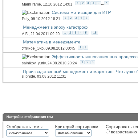
...
1
2
3
4
5
6
MainFrame
, 12.10.2012 14:01
Система мотивации для ИТР
1
2
3
4
5
Poly
, 09.10.2012 18:21
Менеджмент в эпоху катастроф
...
1
2
3
4
5
18
А.Б.
, 21.04.2011 09:20
Математика в менеджменте
1
2
Утиное_Эхо
, 09.08.2012 00:45
Эффективность инновационных процессо
1
2
3
salnikov_yuriy
, 24.08.2010 20:24
Производственный менеджмент и маркетинг. Что лучше
silphide
, 03.08.2012 11:31
Настройка отображения тем
Отображать темы ...
Критерий сортировки:
Сортировать те
возрастанию