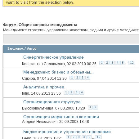
want to visit from the selection below.
Форум:
Общие вопросы менеджмента
Менеджмент: стратегии, управление качеством, людьми и другие методиче
Заголовок
/
Автор
Синергетическое управление
...
1
2
3
4
5
12
Константин Соловьенко
, 02.02.2010 00:25
Менеджмент, бизнес и обезьяны...
1
2
3
4
Сикира
, 07.04.2014 12:30
Аналитика и прочее.
1
2
3
4
folio
, 14.08.2013 23:56
Организационная структура
1
2
Высоковольтница
, 07.08.2008 13:20
Организация маркетинга в компании
Андрей Николаевич
, 25.09.2008 18:48
Бюджетирование и управление проектами
...
1
2
3
4
5
15
Genn
, 16.01.2012 18:21