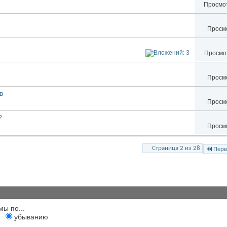
Просмот
Просмо
Просмот
Просмо
в
Просмо
?
Просмо
Страница 2 из 28
Перв
мы по...
убыванию