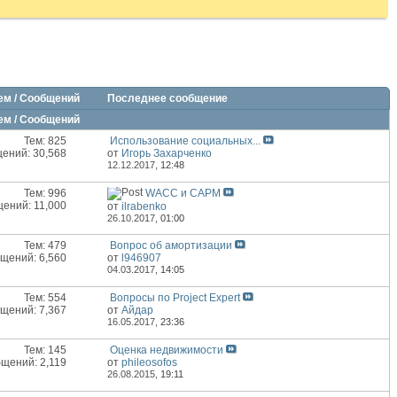
ем / Сообщений
Последнее сообщение
ем / Сообщений
Тем: 825
Использование социальных...
ений: 30,568
от
Игорь Захарченко
12.12.2017,
12:48
Тем: 996
WACC и CAPM
ений: 11,000
от
ilrabenko
26.10.2017,
01:00
Тем: 479
Вопрос об амортизации
щений: 6,560
от
l946907
04.03.2017,
14:05
Тем: 554
Вопросы по Project Expert
щений: 7,367
от
Айдар
16.05.2017,
23:36
Тем: 145
Оценка недвижимости
щений: 2,119
от
phileosofos
26.08.2015,
19:11