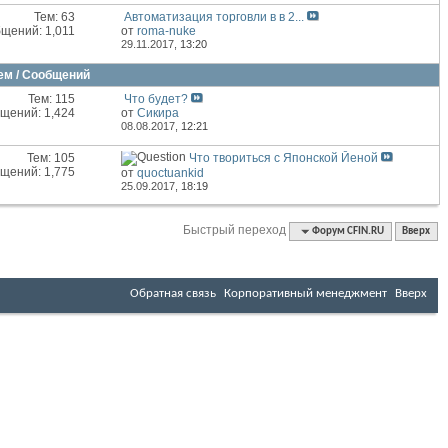
Тем: 63
Автоматизация торговли в в 2...
щений: 1,011
от
roma-nuke
29.11.2017,
13:20
ем / Сообщений
Тем: 115
Что будет?
щений: 1,424
от
Сикира
08.08.2017,
12:21
Тем: 105
Что твориться с Японской Йеной
щений: 1,775
от
quoctuankid
25.09.2017,
18:19
Быстрый переход
Форум CFIN.RU
Вверх
Обратная связь
Корпоративный менеджмент
Вверх