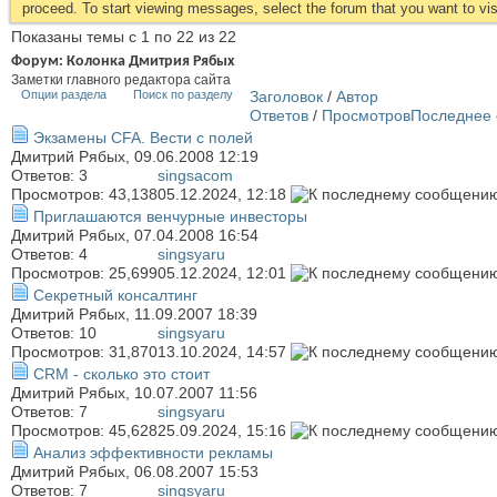
proceed. To start viewing messages, select the forum that you want to visi
Показаны темы с 1 по 22 из 22
Форум:
Колонка Дмитрия Рябых
Заметки главного редактора сайта
Опции раздела
Поиск по разделу
Заголовок
/
Автор
Ответов
/
Просмотров
Последнее 
Экзамены CFA. Вести с полей
Дмитрий Рябых
, 09.06.2008 12:19
Ответов:
3
singsacom
Просмотров: 43,138
05.12.2024,
12:18
Приглашаются венчурные инвесторы
Дмитрий Рябых
, 07.04.2008 16:54
Ответов:
4
singsyaru
Просмотров: 25,699
05.12.2024,
12:01
Секретный консалтинг
Дмитрий Рябых
, 11.09.2007 18:39
Ответов:
10
singsyaru
Просмотров: 31,870
13.10.2024,
14:57
CRM - сколько это стоит
Дмитрий Рябых
, 10.07.2007 11:56
Ответов:
7
singsyaru
Просмотров: 45,628
25.09.2024,
15:16
Анализ эффективности рекламы
Дмитрий Рябых
, 06.08.2007 15:53
Ответов:
7
singsyaru