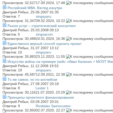
Просмотров: 32,527
17.09.2024,
17:48
Российский MBA. Взгляд изнутри
Дмитрий Рябых
, 25.06.2007 01:35
Ответов:
7
singsyaru
Просмотров: 31,347
09.02.2024,
10:22
Рынок услуг – стратегический консалтинг
Дмитрий Рябых
, 25.03.2008 09:13
Ответов:
5
singsacom
Просмотров: 30,488
24.01.2024,
16:36
Единственно верный способ оценить проект
Дмитрий Рябых
, 31.07.2007 13:12
Ответов:
10
singsyaru
Просмотров: 35,883
23.11.2023,
11:55
Искусство войны на примере (кейс «Иван Калинин + MOST Mar
Дмитрий Рябых
, 11.12.2008 19:53
Ответов:
19
singsyaru
Просмотров: 45,587
12.09.2021,
22:38
То же самое, но по-английски
Дмитрий Рябых
, 27.08.2007 20:18
Ответов:
8
Lester 1
Просмотров: 30,116
21.07.2020,
23:29
Принципы проектного финансирования
Дмитрий Рябых
, 03.09.2007 20:01
Ответов:
9
Rostislav Samocvetov
Просмотров: 32,850
02.07.2020,
22:27