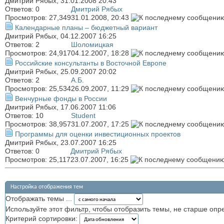
Дмитрий Рябых
, 31.01.2008 20:43
Ответов:
0
Дмитрий Рябых
Просмотров: 27,349
31.01.2008,
20:43
Календарные планы – бюджетный вариант
Дмитрий Рябых
, 04.12.2007 16:25
Ответов:
2
Шоломицкая
Просмотров: 24,917
04.12.2007,
18:28
Российские консультанты в Восточной Европе
Дмитрий Рябых
, 25.09.2007 20:02
Ответов:
2
А.Б.
Просмотров: 25,534
26.09.2007,
11:29
Венчурные фонды в России
Дмитрий Рябых
, 17.06.2007 11:06
Ответов:
10
Student
Просмотров: 38,957
31.07.2007,
17:25
Программы для оценки инвестиционных проектов
Дмитрий Рябых
, 23.07.2007 16:25
Ответов:
0
Дмитрий Рябых
Просмотров: 25,117
23.07.2007,
16:25
Настройка отображения тем
Отображать темы ...
Используйте этот фильтр, чтобы отобразить темы, не старше опр
Критерий сортировки: