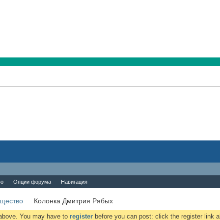
во
Опции форума
Навигация
бщество
Колонка Дмитрия Рябых
k above. You may have to
register
before you can post: click the register link