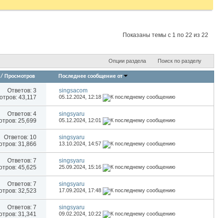
Показаны темы с 1 по 22 из 22
Опции раздела
Поиск по разделу
/
Просмотров
Последнее сообщение от
Ответов:
3
singsacom
тров: 43,117
05.12.2024,
12:18
Ответов:
4
singsyaru
тров: 25,699
05.12.2024,
12:01
Ответов:
10
singsyaru
тров: 31,866
13.10.2024,
14:57
Ответов:
7
singsyaru
тров: 45,625
25.09.2024,
15:16
Ответов:
7
singsyaru
тров: 32,523
17.09.2024,
17:48
Ответов:
7
singsyaru
тров: 31,341
09.02.2024,
10:22