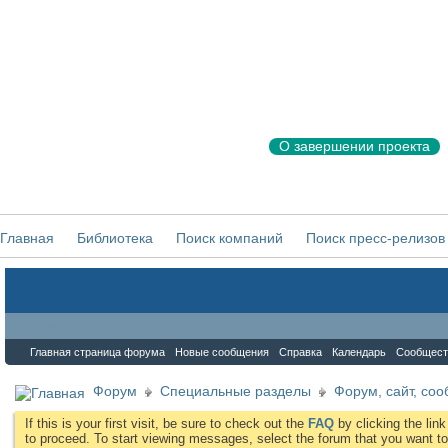
О завершении проекта
Главная
Библиотека
Поиск компаний
Поиск пресс-релизов
Форум
Главная страница форума
Новые сообщения
Справка
Календарь
Сообщест
Форум
Специальные разделы
Форум, сайт, со
If this is your first visit, be sure to check out the
FAQ
by clicking the li
to proceed. To start viewing messages, select the forum that you want to 