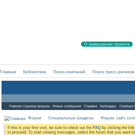
О завершении проекта
Главная
Библиотека
Поиск компаний
Поиск пресс-релизов
Форум
Главная страница форума
Новые сообщения
Справка
Календарь
Сообщест
Форум
Специальные разделы
Форум, сайт, со
If this is your first visit, be sure to check out the
FAQ
by clicking the li
to proceed. To start viewing messages, select the forum that you want to 