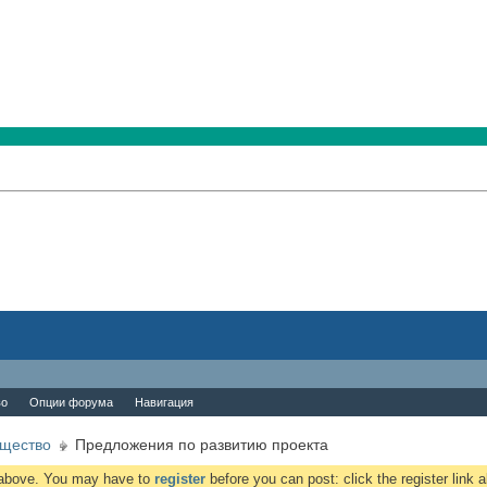
во
Опции форума
Навигация
бщество
Предложения по развитию проекта
k above. You may have to
register
before you can post: click the register link