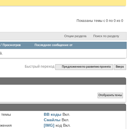
Показаны темы с 0 по 0 из 0
Опции раздела
Поиск по разделу
/
Просмотров
Последнее сообщение от
й.
Быстрый переход
Предложения по развитию проекта
Вверх
 темы
BB коды
Вкл.
х
Смайлы
Вкл.
ожения
[IMG]
код
Вкл.