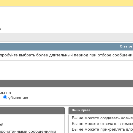
х
Ответов
пробуйте выбрать более длительный период при отборе сообщени
мы по...
убыванию
Ваши права
Вы
не можете
создавать новые
Вы
не можете
отвечать в тема
ий
Вы
не можете
прикреплять вл
епрочитанными сообщениями